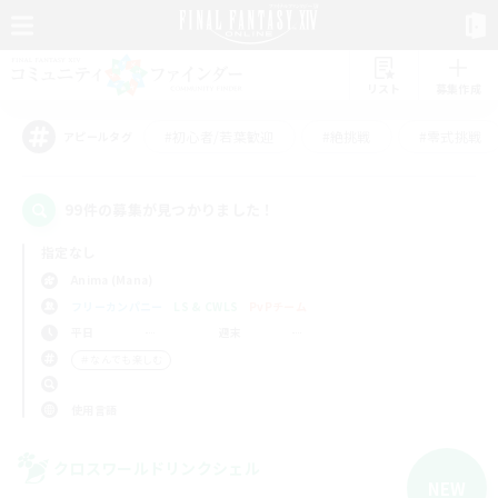
リスト
募集作成
#初心者/若葉歓迎
#絶挑戦
#零式挑戦
アピールタグ
99件の募集が見つかりました！
指定なし
Anima (Mana)
フリーカンパニー
LS & CWLS
PvPチーム
平日
週末
＃なんでも楽しむ
使用言語
クロスワールドリンクシェル
NEW