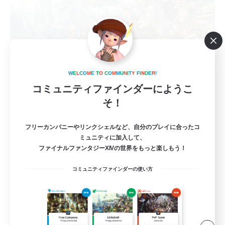
W
E
L
C
O
M
E
T
O
C
O
M
M
U
N
I
T
Y
F
I
N
D
E
R
!
Sonneries
コミュニティファインダーにようこ
追加メンバー募集
そ！
Mana
10
フリーカンパニーやリンクシェルなど、自分のプレイに合ったコ
募集人数
ミュニティに加入して、
ファイナルファンタジーXIVの世界をもっと楽しもう！
VCメイン
コミュニティファインダーの使い方
まったりゆっくり楽しむ
なんでも楽しむ
雑談