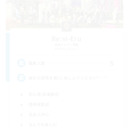
Re:vi-Eru
追加メンバー募集
Anima [Mana]
5
募集人数
自分の冒険を第1に楽しんでください*ˊᵕˋ*
初心者/若葉歓迎
復帰者歓迎
社会人中心
なんでも楽しむ