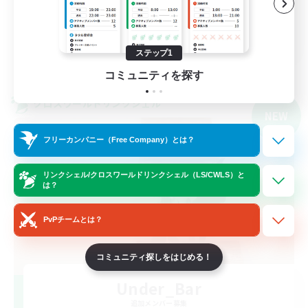
体験歓迎
JA
ステップ1
詳細を見る
募集期間: 2026/09/06 まで
コミュニティを探す
クロスワールドリンクシェル
NEW
フリーカンパニー（Free Company）とは？
リンクシェル/クロスワールドリンクシェル（LS/CWLS）と
は？
PvPチームとは？
コミュニティ探しをはじめる！
Under_Bar
追加メンバー募集