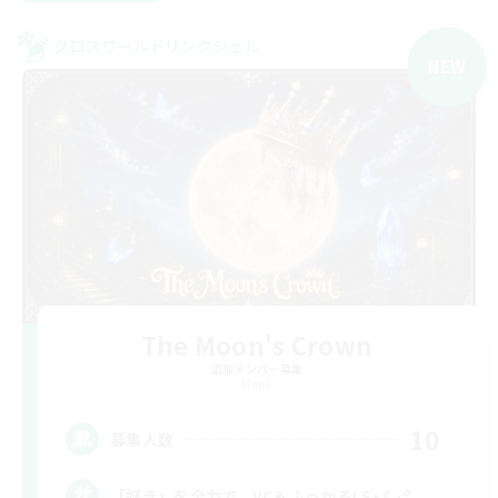
クロスワールドリンクシェル
NEW
The Moon's Crown
追加メンバー募集
Mana
10
募集人数
「好き」を全力で。VC＆ふっかるLS⋆☾·̩͙꙳