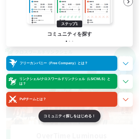
社会人中心
なんでも楽しむ
JA
ステップ1
詳細を見る
コミュニティを探す
募集期間: 2026/09/05 まで
クロスワールドリンクシェル
NEW
フリーカンパニー（Free Company）とは？
リンクシェル/クロスワールドリンクシェル（LS/CWLS）と
は？
PvPチームとは？
コミュニティ探しをはじめる！
OverTime Luminous