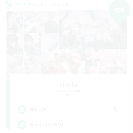
クロスワールドリンクシェル
NEW
circle
追加メンバー募集
Mana
5
募集人数
discord(VCあり)