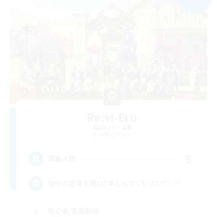
Re:vi-Eru
追加メンバー募集
Anima [Mana]
5
募集人数
自分の冒険を第1に楽しんでください*ˊᵕˋ*
初心者/若葉歓迎