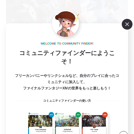
W
E
L
C
O
M
E
T
O
C
O
M
M
U
N
I
T
Y
F
I
N
D
E
R
!
コミュニティファインダーにようこ
yonayonausagi
そ！
追加メンバー募集
Mana
フリーカンパニーやリンクシェルなど、自分のプレイに合ったコ
1
募集人数
ミュニティに加入して、
ファイナルファンタジーXIVの世界をもっと楽しもう！
SS撮影
コミュニティファインダーの使い方
初心者/若葉歓迎
復帰者歓迎