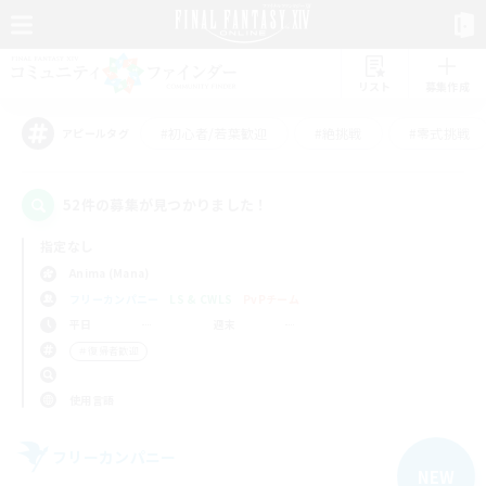
リスト
募集作成
#初心者/若葉歓迎
#絶挑戦
#零式挑戦
アピールタグ
52件の募集が見つかりました！
指定なし
Anima (Mana)
フリーカンパニー
LS & CWLS
PvPチーム
平日
週末
＃復帰者歓迎
使用言語
フリーカンパニー
NEW