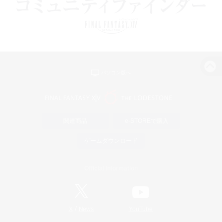
パソコン版へ
関連商品
e-STOREで購入
ゲームダウンロード
Official Information
/
X
News
YouTube