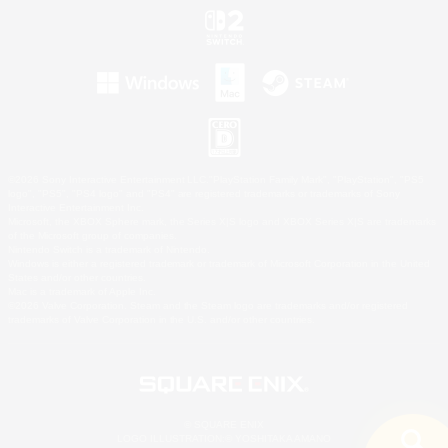
©2026 Sony Interactive Entertainment LLC."PlayStation Family Mark", "PlayStation", "PS5
logo", "PS5", "PS4 logo" and "PS4" are registered trademarks or trademarks of Sony
Interactive Entertainment Inc.
Microsoft, the XBOX Sphere mark, the Series X|S logo and XBOX Series X|S are trademarks
of the Microsoft group of companies.
Nintendo Switch is a trademark of Nintendo.
Windows is either a registered trademark or trademark of Microsoft Corporation in the United
States and/or other countries.
Mac is a trademark of Apple Inc.
©2026 Valve Corporation. Steam and the Steam logo are trademarks and/or registered
trademarks of Valve Corporation in the U.S. and/or other countries.
© SQUARE ENIX
LOGO ILLUSTRATION:© YOSHITAKA AMANO