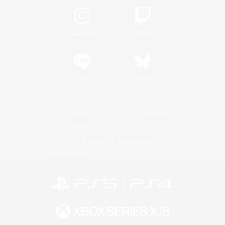
Instagram
Twitch
LINE
Bluesky
レーティング制度について
プライバシーポリシー
著作権について
サポートセンター
ライセンス
ルール＆ポリシー
利用者情報の外部送信について