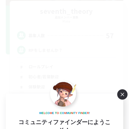
seventh_theory
追加メンバー募集
Mana
57
募集人数
RPをしませんか？
ロールプレイ
初心者/若葉歓迎
体験歓迎
立ち上げメンバー募集
JA
W
E
L
C
O
M
E
T
O
C
O
M
M
U
N
I
T
Y
F
I
N
D
E
R
!
詳細を見る
募集期間: 2026/08/30 まで
コミュニティファインダーにようこ