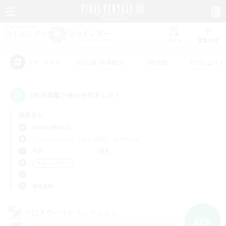
リスト
募集作成
#初心者/若葉歓迎
#絶挑戦
#立ち上げメ
アピールタグ
3件の募集が見つかりました！
指定なし
Anima (Mana)
フリーカンパニー
LS & CWLS
PvPチーム
平日
週末
＃ロールプレイ
使用言語
クロスワールドリンクシェル
NEW