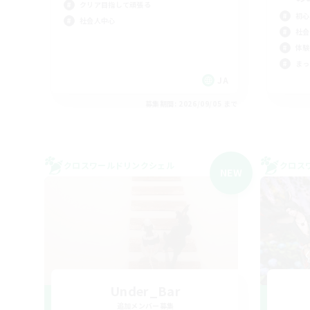
クリア目指して頑張る
初心
社会人中心
社会
体験
まっ
JA
募集期間: 2026/09/05 まで
クロスワールドリンクシェル
クロス
NEW
Under_Bar
追加メンバー募集