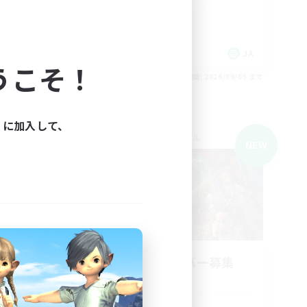
JA
JA
うこそ！
26/09/05 まで
募集期間: 2026/09/05 まで
ィに加入して、
クロスワールドリンクシェル
NEW
NEW
a
立ち上げメンバー募集
Mana