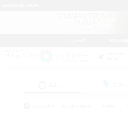
ニュース
FFXIVを
DATA CENTER
Mana
ALL
フリー
(106)
アピールタグ
#初心者/若葉歓迎
#絶挑戦
#モブハント
#学生中心
#なんでも楽しむ
#スクリーンショット撮影
#ハウジ