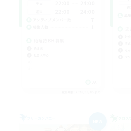
22:00
24:00
平日
週
22:00
24:00
週末
募
7
アクティブメンバー数
1
募集人数
ま
社会
絶竜詩 BH 募集
零式
絶挑戦
なん
社会人中心
クリ
JA
募集期間: 2026/09/05 まで
フリーカンパニー
クロス
NEW