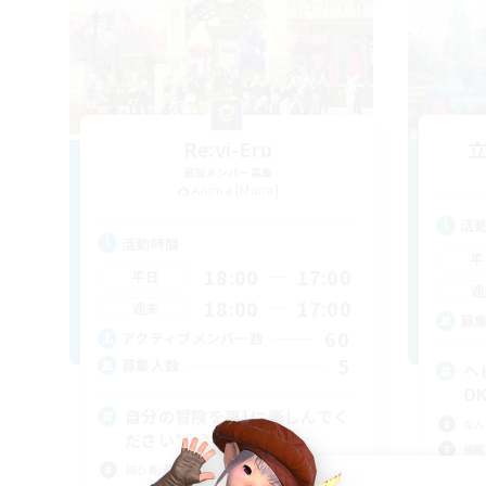
Re:vi-Eru
追加メンバー募集
Anima [Mana]
活
活動時間
平
18:00
17:00
平日
週
18:00
17:00
週末
募
60
アクティブメンバー数
5
募集人数
ヘ
O
自分の冒険を第1に楽しんでく
なん
ださい*ˊᵕˋ*
極挑
初心者/若葉歓迎
零式