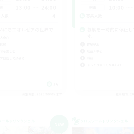
13:00
24:00
10:00
末
週末
4
集人数
募集人数
いにちエオルゼアの世界で
募集を一時的に停止し
す。
人中心
体験歓迎
挑戦
社会人中心
でも楽しむ
雑談
ア目指して頑張る
まったりゆっくり楽しむ
JA
募集期間: 2026/09/05 まで
募集期間: 20
ワールドリンクシェル
クロスワールドリンクシェル
NEW