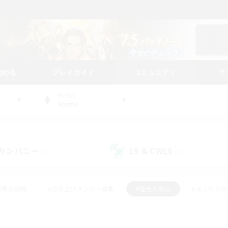
始める
プレイガイド
コミュニティ
ラ
WORLD
Anima
カンパニー
LS & CWLS
(17)
(89)
#零式挑戦
#立ち上げメンバー募集
#社会人中心
#まったり
#体験歓迎
#クラフター中心
#ギャザラー中心
#ロー
ング
#演奏
#ミラプリ（ミラージュプリズム）
#クリア目指