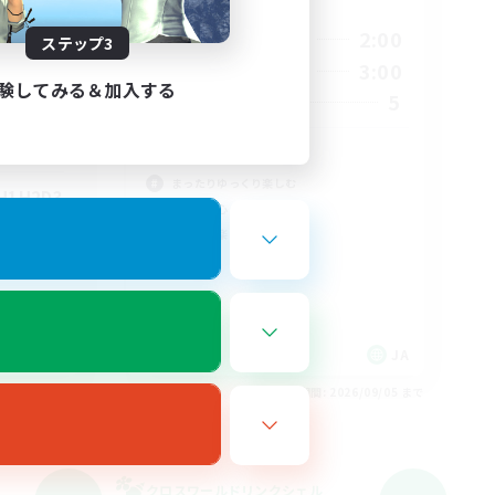
活動時間
22:00
2:00
平日
ステップ3
24:00
21:00
3:00
週末
24:00
験してみる＆加入する
5
募集人数
5
3
VCなし
まったりゆっくり楽しむ
1H2D3
社会人中心
なんでも楽しむ
雑談
JA
JA
26/09/05 まで
募集期間: 2026/09/05 まで
クロスワールドリンクシェル