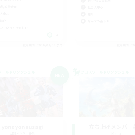
初心者/若葉歓迎
者/若葉歓迎
社会人中心
人中心
雑談
歓迎
なんでも楽しむ
たりゆっくり楽しむ
JA
募集期間: 2026/09/05 まで
募集期間: 20
ワールドリンクシェル
クロスワールドリンクシェル
NEW
yonayonausagi
立ち上げメンバー
追加メンバー募集
Mana