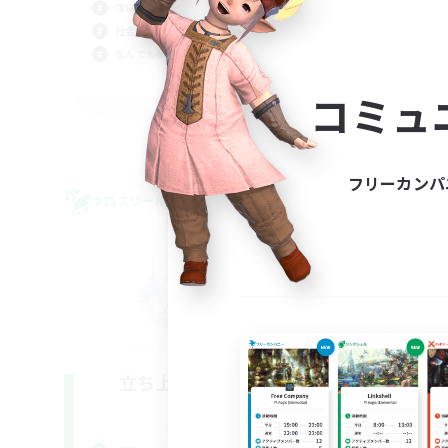
復帰者歓迎
社会
社会人中心
なんでも楽しむ
JA
コミュ
募集期間: 2026/09/05 まで
フリーカンパ
クロスワールドリンクシェル
クロス
NEW
立ち上げメンバー募集
Mana