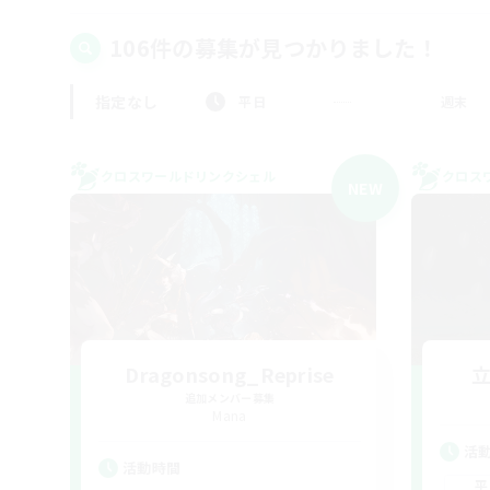
106件の募集が見つかりました！
指定なし
平日
週末
クロスワールドリンクシェル
クロス
NEW
Dragonsong_Reprise
追加メンバー募集
Mana
活
活動時間
平