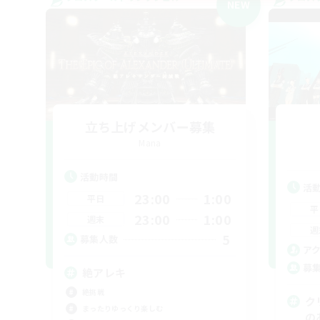
NEW
立ち上げメンバー募集
Mana
活動時間
活
23:00
1:00
平日
平
23:00
1:00
週末
週
5
募集人数
ア
募
絶アレキ
絶挑戦
ク
まったりゆっくり楽しむ
の