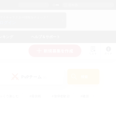
日本語
マイキャラクター情報をチェック！
ログイン
ンキング
ヘルプ＆サポート
新規募集を作成
リスト
ガイド
PvPチーム
検索
(0)
ゆっくり楽しむ
#極挑戦
#復帰者歓迎
#雑談
ルプレイ
#トレジャーハント
#レベリング
して頑張る
#プレイヤー主催イベント