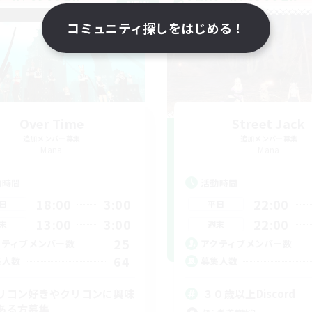
NEW
コミュニティ探しをはじめる！
Over Time
Street Jack
追加メンバー募集
追加メンバー募集
Mana
Mana
動時間
活動時間
18:00
3:00
22:00
日
平日
13:00
3:00
22:00
末
週末
25
クティブメンバー数
アクティブメンバー数
64
集人数
募集人数
リコン好きやクリコンに興味
３０歳以上Discord
ある方募集