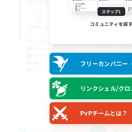
活動時間
活
19:00
1:00
平日
平
ステップ1
0:00
23:00
週末
週
コミュニティを探
3
募集人数
募
VC(Discord)有
【
D
社会人中心
絶挑
なんでも楽しむ
フリーカンパニー（F
立ち
雑談
クリ
まったりゆっくり楽しむ
社会
リンクシェル/クロ
JA
募集期間: 2026/09/05 まで
PvPチームとは？
クロスワールドリンクシェル
クロス