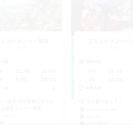
立ち上げメンバー募集
立ち上げメンバー
Mana
Mana
動時間
活動時間
21:00
23:00
21:00
日
平日
1:00
24:00
20:00
末
週末
3
集人数
募集人数
ビー級零式VC有無どちらも
少人数で楽しく♪
Kの固定メンバー募集
立ち上げメンバー募集
でも楽しむ
社会人中心
戦
なんでも楽しむ
挑戦
雑談