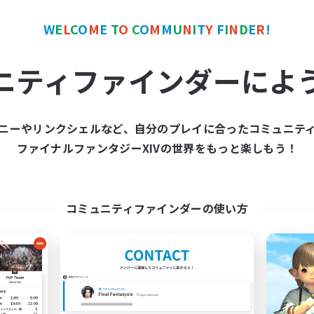
人中心
W
E
L
C
O
M
E
T
O
C
O
M
M
U
N
I
T
Y
F
I
N
D
E
R
!
JA
ニティファインダーによ
募集期間: 2026/09/05 まで
募集期間: 20
ニーやリンクシェルなど、自分のプレイに合ったコミュニテ
ワールドリンクシェル
クロスワールドリンクシェル
ファイナルファンタジーXIVの世界をもっと楽しもう！
NEW
コミュニティファインダーの使い方
立ち上げメンバー募集
team_Eorze
Mana
追加メンバー募集
Mana