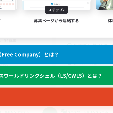
動時間
活動時間
22:00
24:00
日
ステップ2
21:00
平日
22:00
1:00
末
21:00
す
募集ページから連絡する
体
週末
2
集人数
アクティブメンバー数
募集人数
週4】絶アレキ【初絶歓迎】
1、D4募集
長期固定 絶アレキ H
戦
の３名募集中！
ree Company）とは？
上げメンバー募集
絶挑戦
ア目指して頑張る
まったりゆっくり楽しむ
人中心
社会人中心
スワールドリンクシェル（LS/CWLS）とは？
クリア目指して頑張る
JA
募集期間: 2026/09/05 まで
募集期間: 20
ワールドリンクシェル
クロスワールドリンクシェル