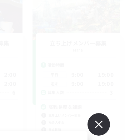
募集
立ち上げメンバー募集
Mana
活動時間
2:00
9:00
19:00
平日
2:00
9:00
19:00
週末
6
3
募集人数
高難易度＆雑談
立ち上げメンバー募集
社会人中心
零式挑戦
絶挑戦