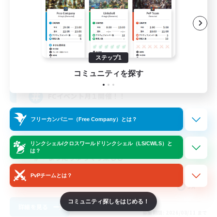
sugarless night
追加メンバー募集
Hades [Mana]
ステップ1
3
募集人数
コミュニティを探す
FCイベント月１開催！！
フリーカンパニー（Free Company）とは？
プレイヤー主催イベント
トレジャーハント
リンクシェル/クロスワールドリンクシェル（LS/CWLS）と
は？
まったりゆっくり楽しむ
なんでも楽しむ
PvPチームとは？
JA
コミュニティ探しをはじめる！
詳細を見る
募集期間: 2026/08/11 まで