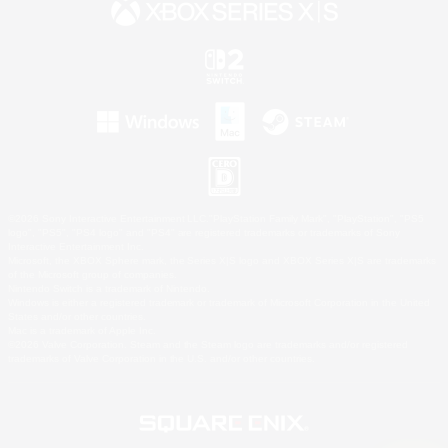
©2026 Sony Interactive Entertainment LLC."PlayStation Family Mark", "PlayStation", "PS5
logo", "PS5", "PS4 logo" and "PS4" are registered trademarks or trademarks of Sony
Interactive Entertainment Inc.
Microsoft, the XBOX Sphere mark, the Series X|S logo and XBOX Series X|S are trademarks
of the Microsoft group of companies.
Nintendo Switch is a trademark of Nintendo.
Windows is either a registered trademark or trademark of Microsoft Corporation in the United
States and/or other countries.
Mac is a trademark of Apple Inc.
©2026 Valve Corporation. Steam and the Steam logo are trademarks and/or registered
trademarks of Valve Corporation in the U.S. and/or other countries.