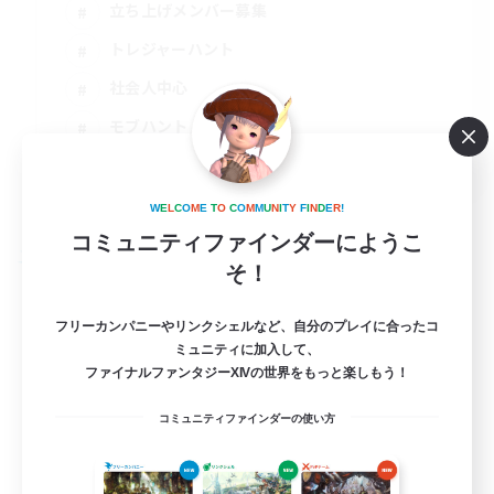
立ち上げメンバー募集
トレジャーハント
社会人中心
モブハント
JA
詳細を見る
W
E
L
C
O
M
E
T
O
C
O
M
M
U
N
I
T
Y
F
I
N
D
E
R
!
募集期間: 2026/09/03 まで
コミュニティファインダーにようこ
フリーカンパニー
そ！
フリーカンパニーやリンクシェルなど、自分のプレイに合ったコ
ミュニティに加入して、
ファイナルファンタジーXIVの世界をもっと楽しもう！
コミュニティファインダーの使い方