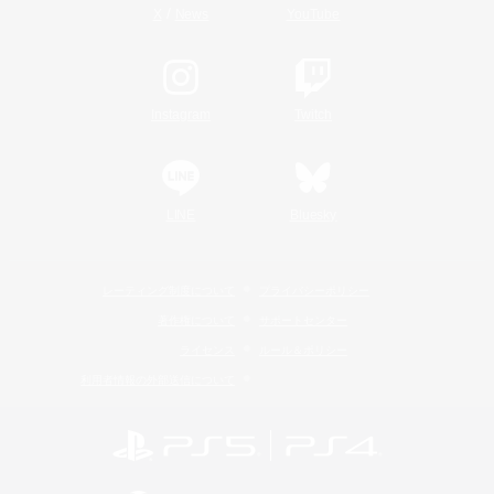
/
X
News
YouTube
Instagram
Twitch
LINE
Bluesky
レーティング制度について
プライバシーポリシー
著作権について
サポートセンター
ライセンス
ルール＆ポリシー
利用者情報の外部送信について