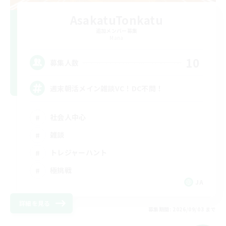
AsakatuTonkatu
追加メンバー募集
Mana
10
募集人数
週末朝活メイン雑談VC！DC不問！
社会人中心
雑談
トレジャーハント
極挑戦
JA
詳細を見る
募集期間: 2026/09/03 まで