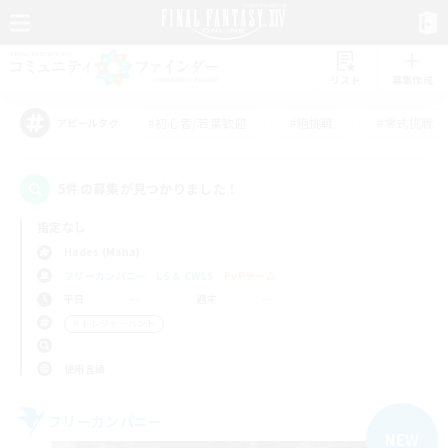
リスト
募集作成
#初心者/若葉歓迎
#絶挑戦
#零式挑戦
アピールタグ
5件の募集が見つかりました！
指定なし
Hades (Mana)
フリーカンパニー
LS & CWLS
PvPチーム
平日
週末
＃トレジャーハント
使用言語
フリーカンパニー
NEW