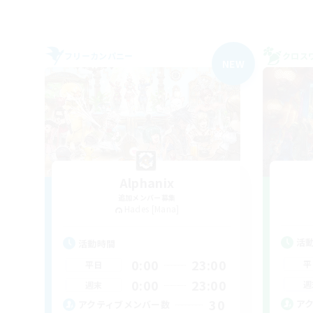
フリーカンパニー
クロス
NEW
Alphanix
追加メンバー募集
Hades [Mana]
活
活動時間
0:00
23:00
平
平日
0:00
23:00
週
週末
30
ア
アクティブメンバー数