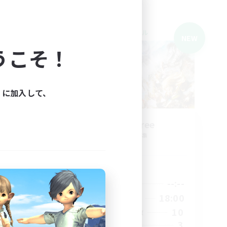
クロスワールドリンクシェル
NEW
NEW
うこそ！
ィに加入して、
iday
Nonbiri Free
追加メンバー募集
Mana
活動時間
1:00
--:--
--:--
平日
3:00
13:00
18:00
週末
20
10
アクティブメンバー数
20
3
募集人数