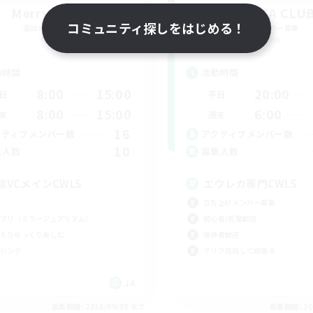
Merry House
EUREKA CLU
コミュニティ探しをはじめる！
追加メンバー募集
追加メンバー募集
Mana
Mana
動時間
活動時間
8:00
15:00
20:00
日
平日
8:00
15:00
6:00
末
週末
16
クティブメンバー数
アクティブメンバー数
10
集人数
募集人数
談VCメインCWLS
エウレカ専門CWLS
立ち上げメンバー募集
プリ（ミラージュプリズム）
初心者/若葉歓迎
たりゆっくり楽しむ
復帰者歓迎
ジング
クリア目指して頑張る
JA
募集期間: 2026/09/05 まで
募集期間: 20