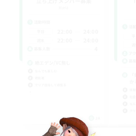
立ち上げメンバー募集
T
Mana
活動時間
活
22:00
24:00
平日
平
22:00
24:00
週末
週
4
募集人数
ア
募
絶エデン/VC無し
なんでも楽しむ
「
絶挑戦
かる
クリア目指して頑張る
体験
社会
なん
クリ
JA
募集期間: 2026/09/06 まで