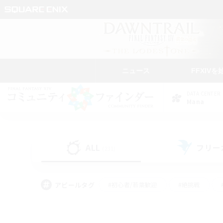
ニュース
FFXIVを
DATA CENTER
Mana
ALL
フリー
(231)
アピールタグ
#初心者/若葉歓迎
#絶挑戦
#モブハント
#学生中心
#なんでも楽しむ
#スクリーンショット撮影
#ハウジ