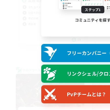
高難易度＆雑談
立ち上げメンバー募集
ステップ1
Sa
社会人中心
立ち
零式挑戦
コミュニティを探
零式
絶挑戦
クリ
JA
募集期間: 2026/09/06 まで
フリーカンパニー（F
クロスワールドリンクシェル
クロス
リンクシェル/クロ
NEW
PvPチームとは？