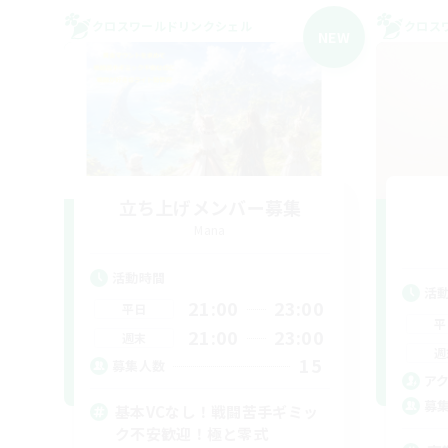
クロスワールドリンクシェル
クロス
NEW
立ち上げメンバー募集
Mana
活動時間
活
21:00
23:00
平日
平
21:00
23:00
週末
週
15
募集人数
ア
募
基本VCなし！戦闘苦手ギミッ
ク不安歓迎！極と零式