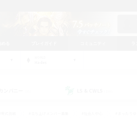
始める
プレイガイド
コミュニティ
ラ
WORLD
Hades
カンパニー
LS & CWLS
(35)
(195)
#零式挑戦
#立ち上げメンバー募集
#社会人中心
#まったり
#体験歓迎
#クラフター中心
#ギャザラー中心
#ロー
ング
#演奏
#ミラプリ（ミラージュプリズム）
#クリア目指