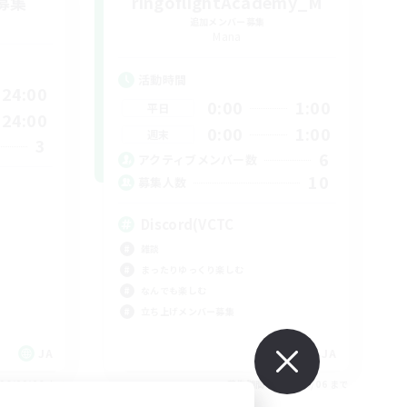
募集
ringoflightAcademy_M
追加メンバー募集
Mana
活動時間
24:00
0:00
1:00
平日
24:00
0:00
1:00
週末
3
6
アクティブメンバー数
10
募集人数
Discord(VCTC
雑談
まったりゆっくり楽しむ
なんでも楽しむ
立ち上げメンバー募集
JA
JA
26/09/06 まで
募集期間: 2026/09/06 まで