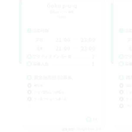
Goku p-u-q
追加メンバー募集
Mana
活動時間
活
21:00
23:00
平日
平
21:00
23:00
週末
週
7
アクティブメンバー数
ア
1
募集人数
募
黄金極周回 D3募集
雑
極挑戦
雑談
クリア目指して頑張る
ミラ
まったりゆっくり楽しむ
まっ
ハウ
JA
募集期間: 2026/09/05 まで