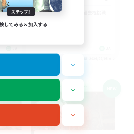
ステップ3
週末午後メイン・過去極挑戦
初心者/若葉歓迎
験してみる＆加入する
まったりゆっくり楽しむ
雑談
極挑戦
JA
JA
26/09/05 まで
募集期間: 2026/09/05 まで
クロスワールドリンクシェル
NEW
NEW