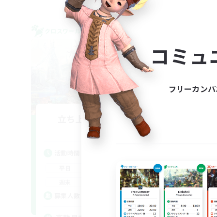
クロスワールドリンクシェル
クロス
NEW
コミュ
フリーカンパ
立ち上げメンバー募集
Mana
活動時間
活
9:00
19:00
平日
平
9:00
19:00
週末
週
3
募集人数
ア
募