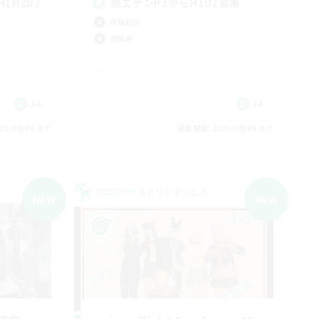
1H2D3
絶エデンP3からH1D2募集
体験歓迎
絶挑戦
JA
JA
26/09/06 まで
募集期間: 2026/09/06 まで
クロスワールドリンクシェル
NEW
NEW