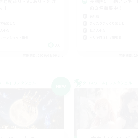
難易度あり・VCあり・別げ
長期固定 絶アレキ H
も！
の３名募集中！
絶挑戦
でも楽しむ
まったりゆっくり楽しむ
人中心
社会人中心
リーンショット撮影
クリア目指して頑張る
JA
募集期間: 2026/09/06 まで
募集期間: 20
ワールドリンクシェル
クロスワールドリンクシェル
NEW