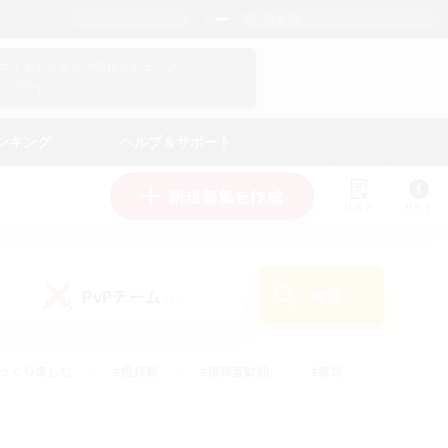
日本語
マイキャラクター情報をチェック！
ログイン
ンキング
ヘルプ＆サポート
新規募集を作成
リスト
ガイド
PvPチーム
検索
(1)
ゆっくり楽しむ
#極挑戦
#復帰者歓迎
#雑談
ルプレイ
#トレジャーハント
#レベリング
して頑張る
#プレイヤー主催イベント