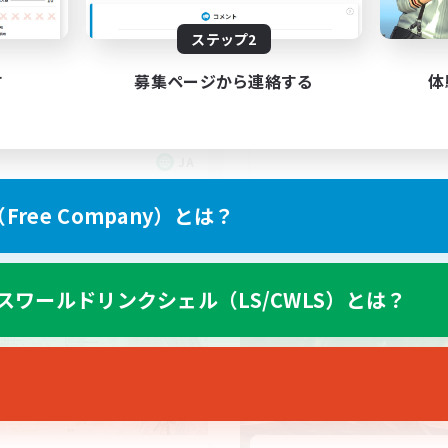
ステップ2
vage Guide
女性オンリーVC鯖！
上げメンバー募集
雑談
す
募集ページから連絡する
体
挑戦
まったりゆっくり楽しむ
ア目指して頑張る
スクリーンショット撮影
極挑戦
JA
募集期間: 2026/09/06 まで
募集期間: 20
ree Company）とは？
ワールドリンクシェル
クロスワールドリンクシェル
スワールドリンクシェル（LS/CWLS）とは？
NEW