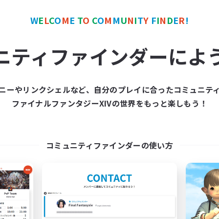
W
E
L
C
O
M
E
T
O
C
O
M
M
U
N
I
T
Y
F
I
N
D
E
R
!
ワールドリンクシェル
クロスワールドリンクシェル
NEW
ニティファインダーによ
ニーやリンクシェルなど、自分のプレイに合ったコミュニテ
ファイナルファンタジーXIVの世界をもっと楽しもう！
Savage Guide
Cinderella's Hol
追加メンバー募集
追加メンバー募集
Mana
Mana
コミュニティファインダーの使い方
動時間
活動時間
19:00
23:00
21:00
日
平日
1:00
24:00
9:00
末
週末
18
クティブメンバー数
アクティブメンバー数
30
集人数
募集人数