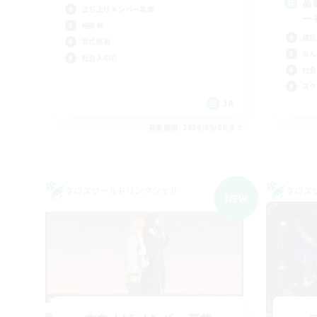
高
立ち上げメンバー募集
ー
極挑戦
雑談
零式挑戦
なん
社会人中心
社会
スク
JA
募集期間: 2026/09/06 まで
クロスワールドリンクシェル
クロス
NEW