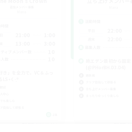
he Moon's Crown
立ち上げメンバー
追加メンバー募集
Mana
Mana
活動時間
動時間
22:00
平日
21:00
1:00
日
22:00
週末
13:00
3:00
末
募集人数
10
クティブメンバー数
10
集人数
絶エデン最初から固定
(@PHorBH.D3.D4)
好き」を全力で。VC＆ふっ
絶挑戦
LS⋆☾·̩͙꙳
クリア目指して頑張る
歓迎
立ち上げメンバー募集
人中心
まったりゆっくり楽しむ
でも楽しむ
ア目指して頑張る
JA
募集期間: 2026/09/06 まで
募集期間: 20