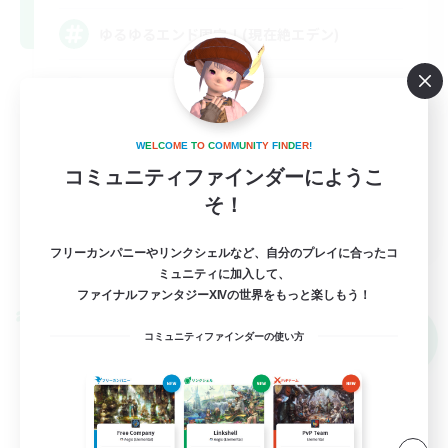
ゆるゆるエンド固定！(現在絶エデン)
零式挑戦
絶挑戦
W
E
L
C
O
M
E
T
O
C
O
M
M
U
N
I
T
Y
F
I
N
D
E
R
!
なんでも楽しむ
コミュニティファインダーにようこ
まったりゆっくり楽しむ
そ！
JA
フリーカンパニーやリンクシェルなど、自分のプレイに合ったコ
詳細を見る
募集期間: 2026/09/06 まで
ミュニティに加入して、
ファイナルファンタジーXIVの世界をもっと楽しもう！
クロスワールドリンクシェル
NEW
コミュニティファインダーの使い方