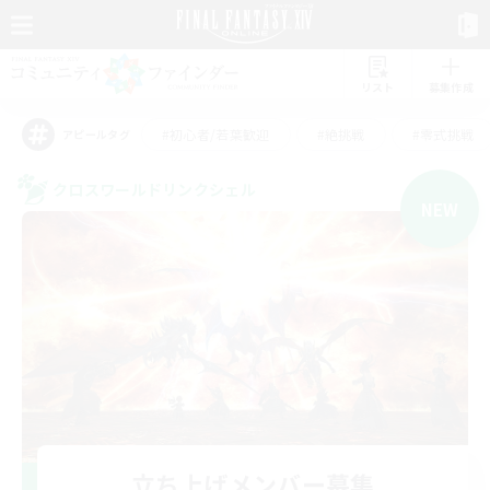
リスト
募集作成
#初心者/若葉歓迎
#絶挑戦
#零式挑戦
アピールタグ
クロスワールドリンクシェル
NEW
立ち上げメンバー募集