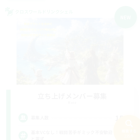
クロスワールドリンクシェル
NEW
立ち上げメンバー募集
Mana
15
募集人数
検索する
基本VCなし！戦闘苦手ギミック不安歓迎！極
235件
と零式