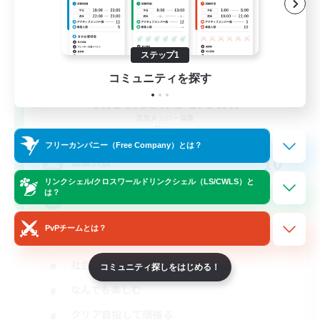
ステップ1
コミュニティを探す
The Moon's Crown
追加メンバー募集
Mana
フリーカンパニー（Free Company）とは？
10
募集人数
リンクシェル/クロスワールドリンクシェル（LS/CWLS）と
は？
「好き」を全力で。VC＆ふっかるLS⋆☾·̩͙꙳
PvPチームとは？
体験歓迎
社会人中心
コミュニティ探しをはじめる！
なんでも楽しむ
クリア目指して頑張る