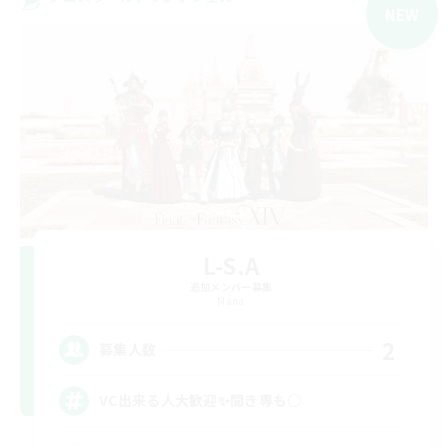
NEW
L-S.A
追加メンバー募集
Mana
2
募集人数
VC出来る人大歓迎✨聞き専も○