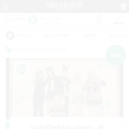
リスト
募集作成
#初心者/若葉歓迎
#絶挑戦
#立ち上げメ
アピールタグ
クロスワールドリンクシェル
NEW
ringoflightAcademy_M