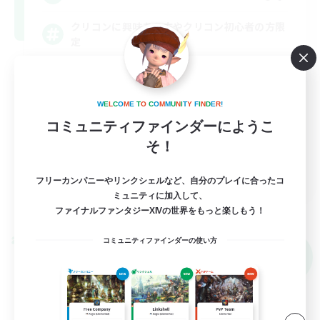
クリコンに興味ある方やクリコン初心者の方限
定
立ち上げメンバー募集
初心者/若葉歓迎
W
E
L
C
O
M
E
T
O
C
O
M
M
U
N
I
T
Y
F
I
N
D
E
R
!
コミュニティファインダーにようこ
体験歓迎
そ！
復帰者歓迎
JA
フリーカンパニーやリンクシェルなど、自分のプレイに合ったコ
ミュニティに加入して、
詳細を見る
募集期間: 2026/09/08 まで
ファイナルファンタジーXIVの世界をもっと楽しもう！
コミュニティファインダーの使い方
クロスワールドリンクシェル
NEW