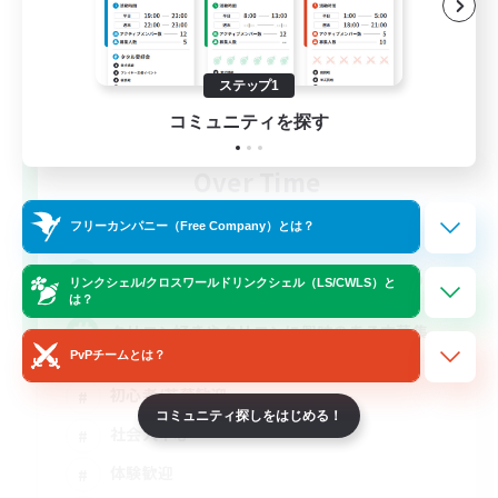
ステップ1
コミュニティを探す
Over Time
追加メンバー募集
Mana
フリーカンパニー（Free Company）とは？
64
募集人数
リンクシェル/クロスワールドリンクシェル（LS/CWLS）と
は？
クリコン好きやクリコンに興味のある方募集
PvPチームとは？
初心者/若葉歓迎
コミュニティ探しをはじめる！
社会人中心
体験歓迎