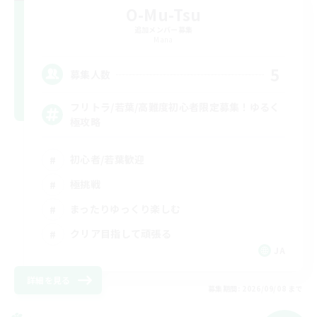
O-Mu-Tsu
追加メンバー募集
Mana
5
募集人数
フリトラ/若葉/高難度初心者限定募集！ゆるく
極攻略
初心者/若葉歓迎
極挑戦
まったりゆっくり楽しむ
クリア目指して頑張る
JA
詳細を見る
募集期間: 2026/09/08 まで