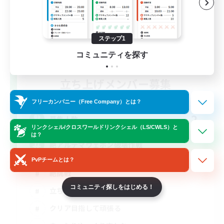
ステップ1
コミュニティを探す
立ち上げメンバー募集
Mana
フリーカンパニー（Free Company）とは？
2
募集人数
リンクシェル/クロスワールドリンクシェル（LS/CWLS）と
は？
絶アルテマウェポン破壊作戦
PvPチームとは？
絶挑戦
コミュニティ探しをはじめる！
立ち上げメンバー募集
クリア目指して頑張る