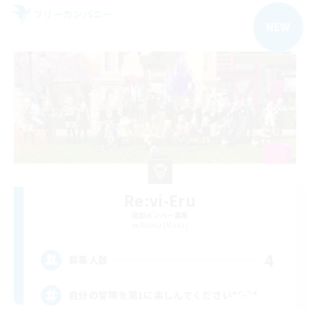
フリーカンパニー
NEW
Re:vi-Eru
追加メンバー募集
Anima [Mana]
4
募集人数
自分の冒険を第1に楽しんでください*ˊᵕˋ*