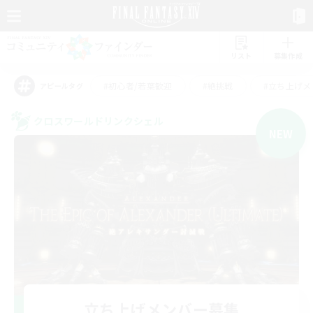
リスト
募集作成
#初心者/若葉歓迎
#絶挑戦
#立ち上げメ
アピールタグ
クロスワールドリンクシェル
NEW
立ち上げメンバー募集