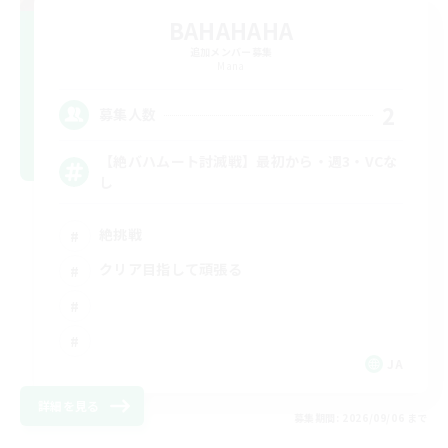
BAHAHAHA
追加メンバー募集
Mana
2
募集人数
【絶バハムート討滅戦】最初から・週3・VCな
し
絶挑戦
クリア目指して頑張る
JA
詳細を見る
募集期間: 2026/09/06 まで