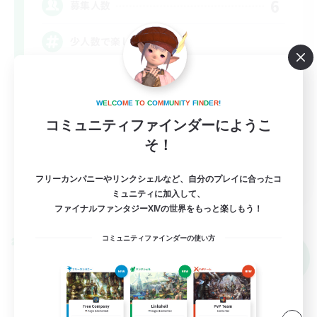
6
募集人数
少人数で楽しく♪
立ち上げメンバー募集
社会人中心
W
E
L
C
O
M
E
T
O
C
O
M
M
U
N
I
T
Y
F
I
N
D
E
R
!
コミュニティファインダーにようこ
なんでも楽しむ
そ！
雑談
JA
フリーカンパニーやリンクシェルなど、自分のプレイに合ったコ
ミュニティに加入して、
詳細を見る
ファイナルファンタジーXIVの世界をもっと楽しもう！
募集期間: 2026/09/06 まで
コミュニティファインダーの使い方
クロスワールドリンクシェル
NEW