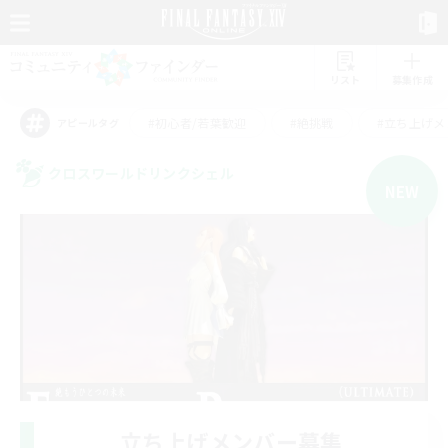
リスト
募集作成
#初心者/若葉歓迎
#絶挑戦
#立ち上げメ
アピールタグ
クロスワールドリンクシェル
NEW
立ち上げメンバー募集