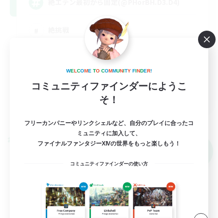
絶エデン最初から固定(@PHorBH.D3.D4)
絶挑戦
クリア目指して頑張る
立ち上げメンバー募集
W
E
L
C
O
M
E
T
O
C
O
M
M
U
N
I
T
Y
F
I
N
D
E
R
!
まったりゆっくり楽しむ
コミュニティファインダーにようこ
JA
そ！
詳細を見る
募集期間: 2026/09/07 まで
フリーカンパニーやリンクシェルなど、自分のプレイに合ったコ
ミュニティに加入して、
クロスワールドリンクシェル
ファイナルファンタジーXIVの世界をもっと楽しもう！
NEW
コミュニティファインダーの使い方