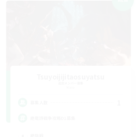
Tsuyoijijitaosuyatsu
追加メンバー募集
Mana
1
募集人数
絶竜詩戦争攻略D1募集
絶挑戦