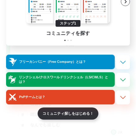
ステップ1
Street Jack
コミュニティを探す
追加メンバー募集
Mana
--
募集人数
フリーカンパニー（Free Company）とは？
３０歳以上Discord
リンクシェル/クロスワールドリンクシェル（LS/CWLS）と
は？
初心者/若葉歓迎
PvPチームとは？
社会人中心
雑談
コミュニティ探しをはじめる！
なんでも楽しむ
JA