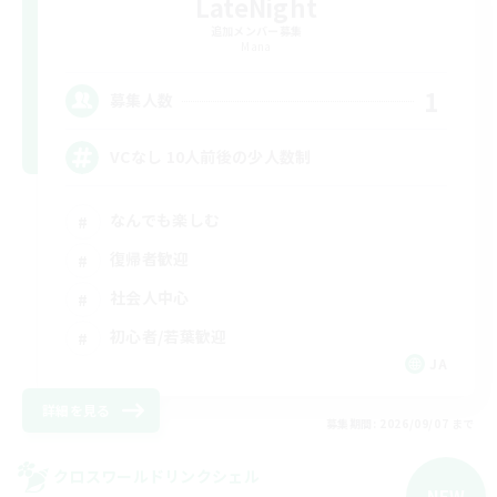
LateNight
追加メンバー募集
Mana
1
募集人数
VCなし 10人前後の少人数制
なんでも楽しむ
復帰者歓迎
社会人中心
初心者/若葉歓迎
JA
詳細を見る
募集期間: 2026/09/07 まで
クロスワールドリンクシェル
NEW