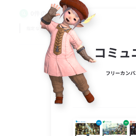
0件の募集が見つかりました！
指定なし
平日
週末
コミュ
フリーカンパ
募