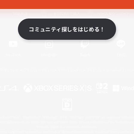
関連商品
e-STOREで購入
ゲームダウンロード
コミュニティ探しをはじめる！
Official Information
YouTube
Instagram
Twitch
LINE
著作権について
プライバシーポリシー
サポートセンター
ライセンス
ルール＆ポリシー
 Family Mark", "PlayStation", "PS5 logo", "PS5", "PS4 logo" and "PS4" are registered trademark
XBOX Sphere mark, the Series X|S logo and XBOX Series X|S are trademarks of the Microsoft gro
Nintendo Switch is a trademark of Nintendo.
ither a registered trademark or trademark of Microsoft Corporation in the United States and/or oth