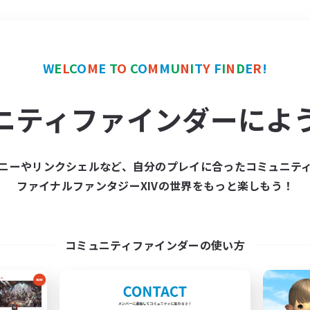
＃ギャザラー中心
使用言
W
E
L
C
O
M
E
T
O
C
O
M
M
U
N
I
T
Y
F
I
N
D
E
R
!
ニティファインダーによ
ニーやリンクシェルなど、自分のプレイに合ったコミュニテ
ファイナルファンタジーXIVの世界をもっと楽しもう！
募集数 0件
集が見つかりませんでし
コミュニティファインダーの使い方
条件を変えて検索してみるでっす！