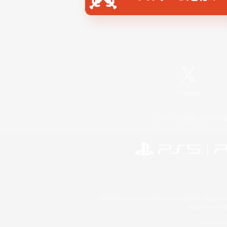
X
/
News
レーティング制度について
©2026 Sony Interactive Entertainment LLC."PlayStation
Microsoft, the 
Windows is e