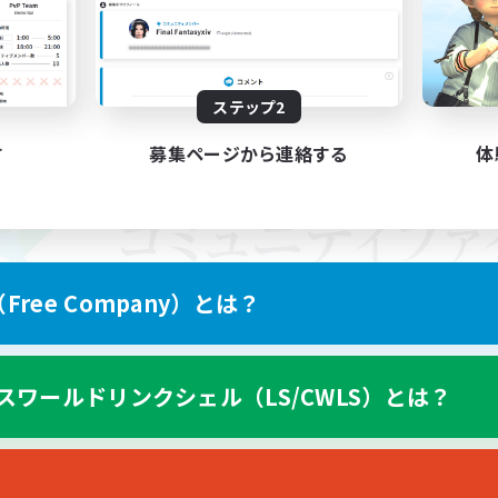
ステップ2
す
募集ページから連絡する
体
ree Company）とは？
スワールドリンクシェル（LS/CWLS）とは？
スマートフォン版へ