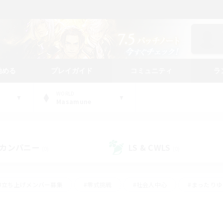
始める
プレイガイド
コミュニティ
ラ
WORLD
Masamune
カンパニー
LS & CWLS
(0)
(0)
#立ち上げメンバー募集
#零式挑戦
#社会人中心
#まったり
体験歓迎
#クラフター中心
#ロールプレイ
#ギャザラー中心
ージュプリズム）
#スクリーンショット撮影
#クリア目指して頑張る