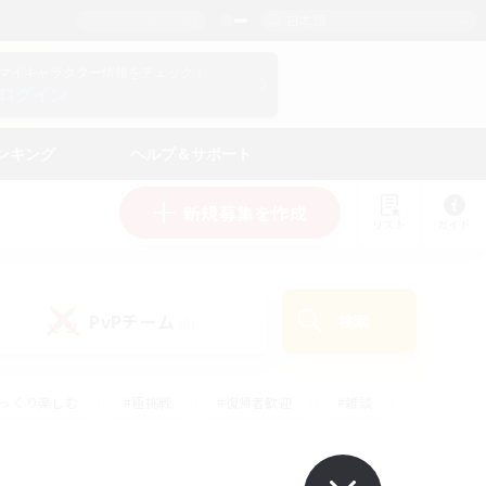
日本語
マイキャラクター情報をチェック！
ログイン
ンキング
ヘルプ＆サポート
新規募集を作成
リスト
ガイド
PvPチーム
検索
(0)
ゆっくり楽しむ
#極挑戦
#復帰者歓迎
#雑談
#ハウジング
#トレジャーハント
#レベリング
#プレイヤー主催イベント