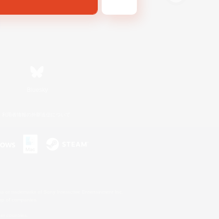
Bluesky
利用者情報の外部送信について
s or trademarks of Sony Interactive Entertainment Inc.
up of companies.
er countries.