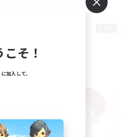
語
変更
うこそ！
ィに加入して、
た。