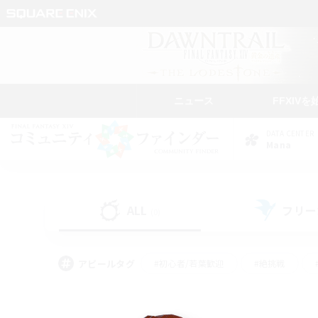
ニュース
FFXIVを
DATA CENTER
Mana
ALL
フリー
(0)
アピールタグ
#初心者/若葉歓迎
#絶挑戦
#学生中心
#なんでも楽しむ
#モブハント
#
#演奏
#ミラプリ（ミラ