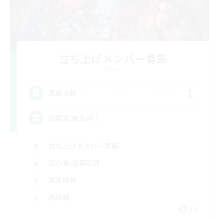
立ち上げメンバー募集
Mana
1
募集人数
初零式/絶も可！
立ち上げメンバー募集
初心者/若葉歓迎
零式挑戦
絶挑戦
JA