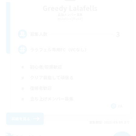
Greedy Lalafells
追加メンバー募集
Anima [Mana]
3
募集人数
ララフェル専用FC（VCなし）
初心者/若葉歓迎
クリア目指して頑張る
復帰者歓迎
立ち上げメンバー募集
JA
詳細を見る
募集期間: 2026/09/09 まで