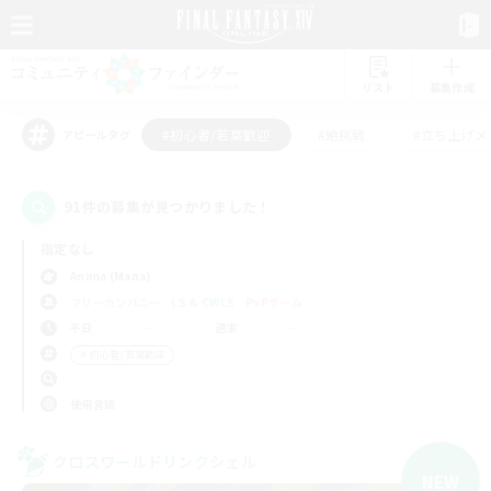
リスト
募集作成
#初心者/若葉歓迎
#絶挑戦
#立ち上げメ
アピールタグ
91件の募集が見つかりました！
指定なし
Anima (Mana)
フリーカンパニー
LS & CWLS
PvPチーム
平日
週末
＃初心者/若葉歓迎
使用言語
クロスワールドリンクシェル
NEW