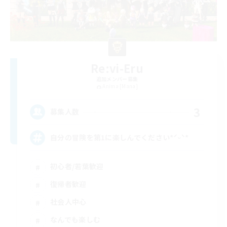
Re:vi-Eru
追加メンバー募集
Anima [Mana]
3
募集人数
自分の冒険を第1に楽しんでください*ˊᵕˋ*
初心者/若葉歓迎
復帰者歓迎
社会人中心
なんでも楽しむ