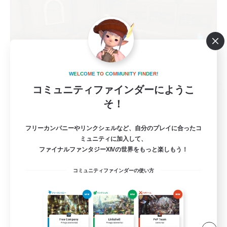
W
E
L
C
O
M
E
T
O
C
O
M
M
U
N
I
T
Y
F
I
N
D
E
R
!
コミュニティファインダーにようこ
seventh_theory
そ！
追加メンバー募集
Mana
フリーカンパニーやリンクシェルなど、自分のプレイに合ったコ
57
募集人数
ミュニティに加入して、
ファイナルファンタジーXIVの世界をもっと楽しもう！
RPをしませんか？
コミュニティファインダーの使い方
ロールプレイ
初心者/若葉歓迎