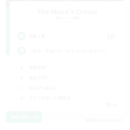
The Moon's Crown
追加メンバー募集
Mana
10
募集人数
「好き」を全力で。VC＆ふっかるLS⋆☾·̩͙꙳
体験歓迎
社会人中心
なんでも楽しむ
クリア目指して頑張る
JA
詳細を見る
募集期間: 2026/09/07 まで