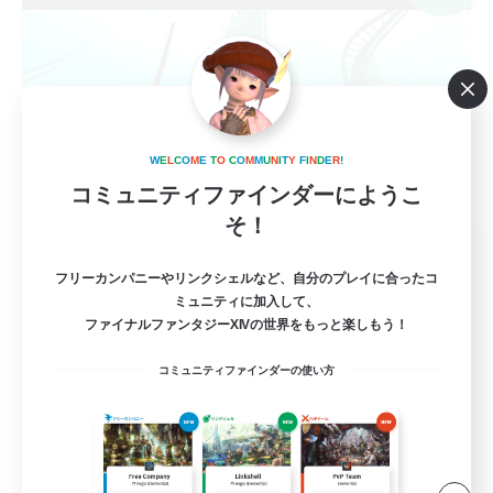
W
E
L
C
O
M
E
T
O
C
O
M
M
U
N
I
T
Y
F
I
N
D
E
R
!
コミュニティファインダーにようこ
そ！
Over Time
追加メンバー募集
フリーカンパニーやリンクシェルなど、自分のプレイに合ったコ
Mana
ミュニティに加入して、
ファイナルファンタジーXIVの世界をもっと楽しもう！
64
募集人数
コミュニティファインダーの使い方
クリコン好きやクリコンに興味のある方募集
初心者/若葉歓迎