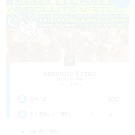
Absolute Virtue
追加メンバー募集
Anima [Mana]
300
募集人数
ＦＣ活動１３年目突入！ ｡･*･:≡( ε:)
初心者/若葉歓迎