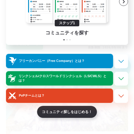
社会人中心
体験歓迎
まったりゆっくり楽しむ
ステップ1
JA
コミュニティを探す
詳細を見る
募集期間: 2026/09/06 まで
クロスワールドリンクシェル
フリーカンパニー（Free Company）とは？
NEW
リンクシェル/クロスワールドリンクシェル（LS/CWLS）と
は？
PvPチームとは？
コミュニティ探しをはじめる！