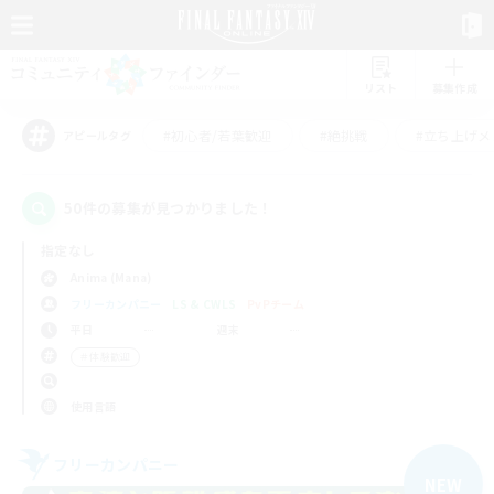
リスト
募集作成
#初心者/若葉歓迎
#絶挑戦
#立ち上げメ
アピールタグ
50件の募集が見つかりました！
指定なし
Anima (Mana)
フリーカンパニー
LS & CWLS
PvPチーム
平日
週末
＃体験歓迎
使用言語
フリーカンパニー
NEW