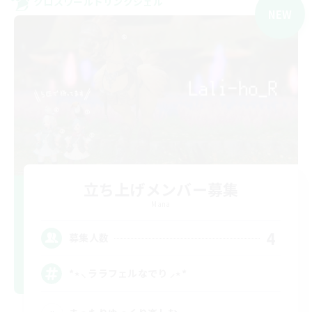
クロスワールドリンクシェル
NEW
立ち上げメンバー募集
Mana
4
募集人数
*⋆⸜ ララフェルなでり ⸝⋆*‬