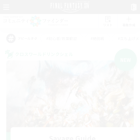
リスト
募集作成
#初心者/若葉歓迎
#絶挑戦
#立ち上げメ
アピールタグ
クロスワールドリンクシェル
NEW
Savage Guide