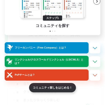
ステップ1
コミュニティを探す
立ち上げメンバー募集
Mana
フリーカンパニー（Free Company）とは？
1
募集人数
リンクシェル/クロスワールドリンクシェル（LS/CWLS）と
絶アルテマウェポン破壊作戦
は？
絶挑戦
PvPチームとは？
立ち上げメンバー募集
コミュニティ探しをはじめる！
クリア目指して頑張る
まったりゆっくり楽しむ