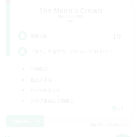
The Moon's Crown
追加メンバー募集
Mana
10
募集人数
「好き」を全力で。VC＆ふっかるLS⋆☾·̩͙꙳
体験歓迎
社会人中心
なんでも楽しむ
クリア目指して頑張る
JA
詳細を見る
募集期間: 2026/09/08 まで