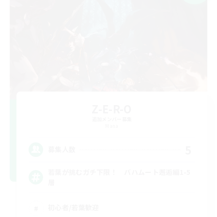
Z-E-R-O
追加メンバー募集
Mana
5
募集人数
若葉が挑むガチ下限！ バハムート邂逅編1-5
層
初心者/若葉歓迎