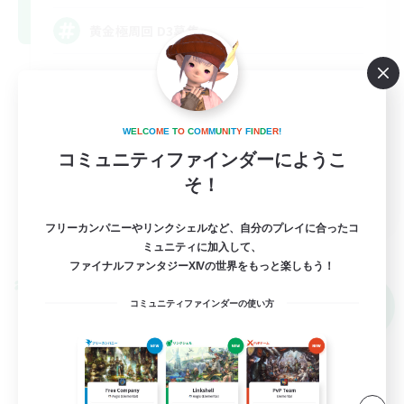
黄金極周回 D3募集
極挑戦
クリア目指して頑張る
W
E
L
C
O
M
E
T
O
C
O
M
M
U
N
I
T
Y
F
I
N
D
E
R
!
まったりゆっくり楽しむ
コミュニティファインダーにようこ
そ！
JA
フリーカンパニーやリンクシェルなど、自分のプレイに合ったコ
詳細を見る
募集期間: 2026/09/08 まで
ミュニティに加入して、
ファイナルファンタジーXIVの世界をもっと楽しもう！
クロスワールドリンクシェル
NEW
コミュニティファインダーの使い方