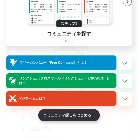
ステップ1
コミュニティを探す
LateNight
追加メンバー募集
Mana
フリーカンパニー（Free Company）とは？
2
募集人数
リンクシェル/クロスワールドリンクシェル（LS/CWLS）と
は？
VCなし 10人前後の少人数制
PvPチームとは？
なんでも楽しむ
コミュニティ探しをはじめる！
復帰者歓迎
社会人中心