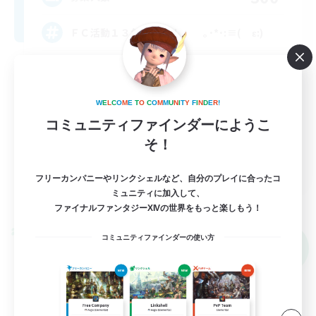
ＦＣ活動１３年目突入！ ｡･*･:≡( ε:)
初心者/若葉歓迎
復帰者歓迎
W
E
L
C
O
M
E
T
O
C
O
M
M
U
N
I
T
Y
F
I
N
D
E
R
!
まったりゆっくり楽しむ
コミュニティファインダーにようこ
そ！
体験歓迎
JA
フリーカンパニーやリンクシェルなど、自分のプレイに合ったコ
詳細を見る
ミュニティに加入して、
募集期間: 2026/09/06 まで
ファイナルファンタジーXIVの世界をもっと楽しもう！
クロスワールドリンクシェル
コミュニティファインダーの使い方
NEW