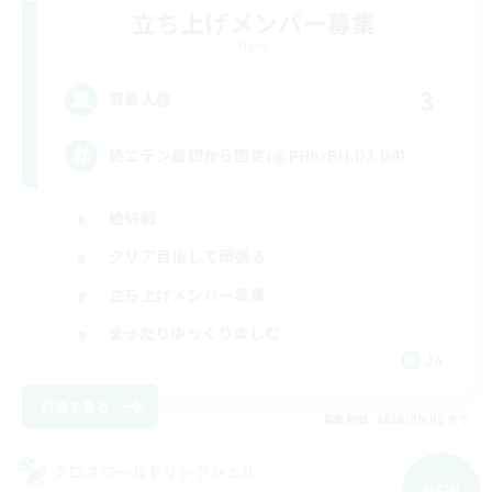
立ち上げメンバー募集
Mana
3
募集人数
絶エデン最初から固定(@PHorBH.D3.D4)
絶挑戦
クリア目指して頑張る
立ち上げメンバー募集
まったりゆっくり楽しむ
JA
詳細を見る
募集期間: 2026/09/06 まで
クロスワールドリンクシェル
NEW