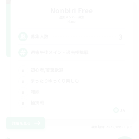
Nonbiri Free
追加メンバー募集
Mana
3
募集人数
週末午後メイン・過去極挑戦
初心者/若葉歓迎
まったりゆっくり楽しむ
雑談
極挑戦
JA
詳細を見る
募集期間: 2026/09/06 まで