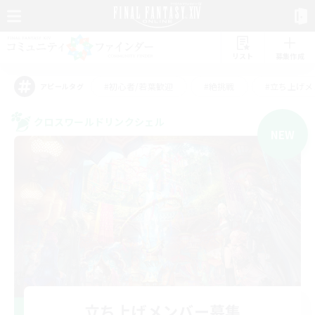
リスト
募集作成
#初心者/若葉歓迎
#絶挑戦
#立ち上げメ
アピールタグ
クロスワールドリンクシェル
NEW
立ち上げメンバー募集