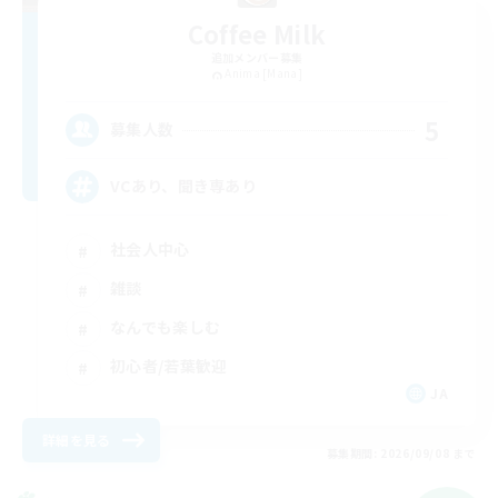
Coffee Milk
追加メンバー募集
Anima [Mana]
5
募集人数
VCあり、聞き専あり
社会人中心
雑談
なんでも楽しむ
初心者/若葉歓迎
JA
詳細を見る
募集期間: 2026/09/08 まで