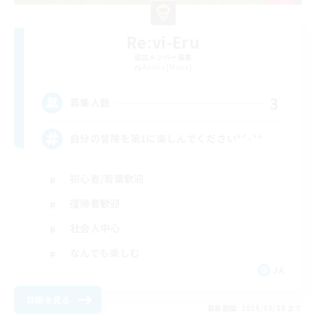
Re:vi-Eru
追加メンバー募集
Anima [Mana]
3
募集人数
自分の冒険を第1に楽しんでください*ˊᵕˋ*
初心者/若葉歓迎
復帰者歓迎
社会人中心
なんでも楽しむ
JA
詳細を見る
募集期間: 2026/09/08 まで