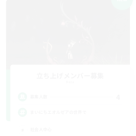
立ち上げメンバー募集
Mana
4
募集人数
まいにちエオルゼアの世界で
社会人中心