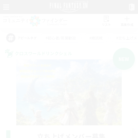
リスト
募集作成
#初心者/若葉歓迎
#絶挑戦
#立ち上げメ
アピールタグ
クロスワールドリンクシェル
NEW
立ち上げメンバー募集