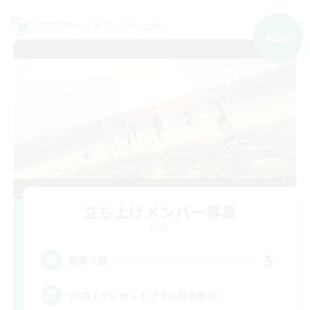
クロスワールドリンクシェル
NEW
立ち上げメンバー募集
Mana
5
募集人数
VC有 / クレセントアイル勢大歓迎♪