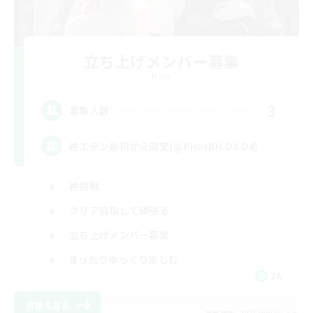
立ち上げメンバー募集
Mana
3
募集人数
絶エデン最初から固定(@PHorBH.D3.D4)
絶挑戦
クリア目指して頑張る
立ち上げメンバー募集
まったりゆっくり楽しむ
JA
詳細を見る