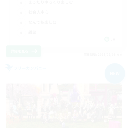
まったりゆっくり楽しむ
社会人中心
なんでも楽しむ
雑談
JA
詳細を見る
募集期間: 2026/09/08 まで
フリーカンパニー
NEW