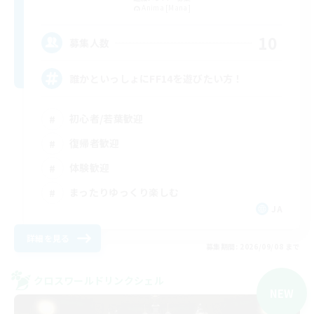
Anima [Mana]
10
募集人数
誰かといっしょにFF14を遊びたい方！
初心者/若葉歓迎
復帰者歓迎
体験歓迎
まったりゆっくり楽しむ
JA
詳細を見る
募集期間: 2026/09/08 まで
クロスワールドリンクシェル
NEW