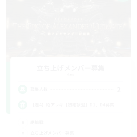
立ち上げメンバー募集
Mana
2
募集人数
【週4】絶アレキ【初絶歓迎】D1、D4募集
絶挑戦
立ち上げメンバー募集