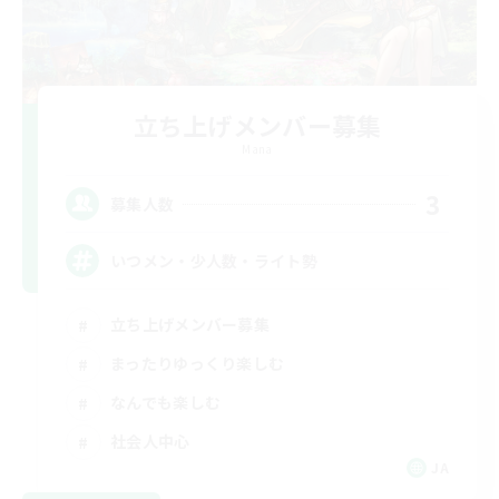
立ち上げメンバー募集
Mana
3
募集人数
いつメン・少人数・ライト勢
立ち上げメンバー募集
まったりゆっくり楽しむ
なんでも楽しむ
社会人中心
JA