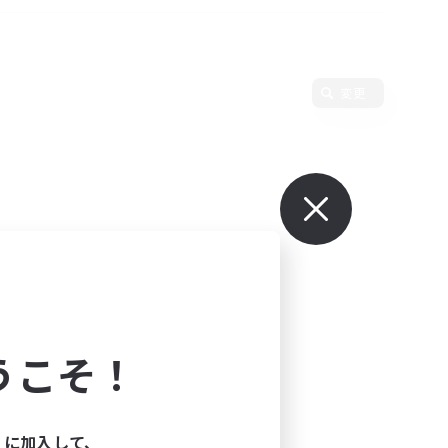
変更
うこそ！
ィに加入して、