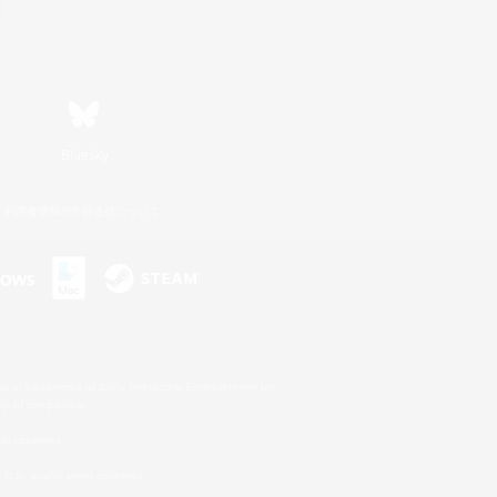
Bluesky
利用者情報の外部送信について
s or trademarks of Sony Interactive Entertainment Inc.
up of companies.
er countries.
U.S. and/or other countries.