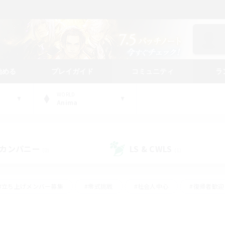
始める
プレイガイド
コミュニティ
ラ
WORLD
Anima
カンパニー
LS & CWLS
(0)
(1)
#立ち上げメンバー募集
#零式挑戦
#社会人中心
#復帰者歓迎
ギャザラー中心
#モブハント
#ロールプレイ
#体験歓迎
レジャーハント
#クリア目指して頑張る
#ミラプリ（ミラージュプリ