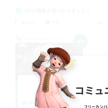
1件の募集が見つかりました！
指定なし
平日
週末
クロスワールドリンクシェル
NEW
From Now
コミュ
追加メンバー募集
Mana
活動時間
フリーカンパ