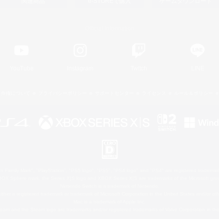
関連商品
e-STOREで購入
ゲームダウンロード
Official Information
YouTube
Instagram
Twitch
LINE
著作権について
プライバシーポリシー
サポートセンター
ライセンス
ルール＆ポリシー
 Family Mark", "PlayStation", "PS5 logo", "PS5", "PS4 logo" and "PS4" are registered trademark
XBOX Sphere mark, the Series X|S logo and XBOX Series X|S are trademarks of the Microsoft gro
Nintendo Switch is a trademark of Nintendo.
ither a registered trademark or trademark of Microsoft Corporation in the United States and/or oth
Mac is a trademark of Apple Inc.
eam and the Steam logo are trademarks and/or registered trademarks of Valve Corporation in the 