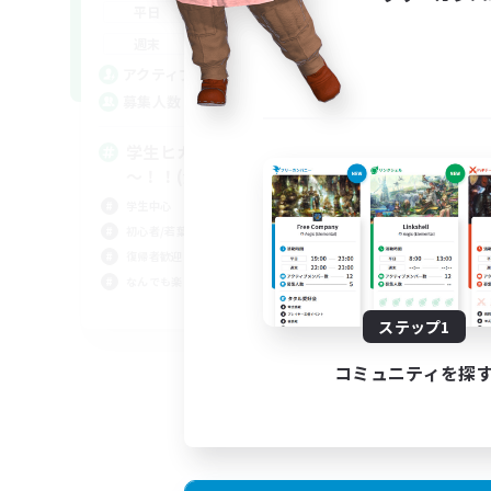
0:00
23:00
平日
--:--
--:--
週末
2
アクティブメンバー数
15
募集人数
学生ヒカセンの諸君、あつまれ
～！！(全DC共通！)
学生中心
初心者/若葉歓迎
復帰者歓迎
なんでも楽しむ
JA
ステップ1
募集期間: 2026/09/02 まで
コミュニティを探