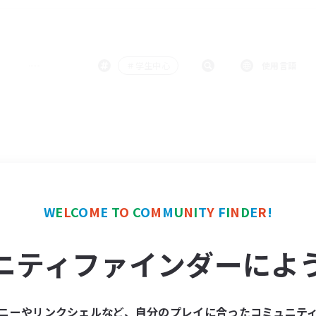
＃学生中心
使用言語
W
E
L
C
O
M
E
T
O
C
O
M
M
U
N
I
T
Y
F
I
N
D
E
R
!
ニティファインダーによ
ニーやリンクシェルなど、自分のプレイに合ったコミュニテ