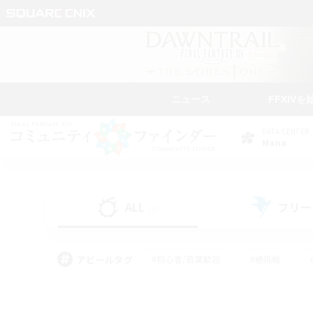
ニュース
FFXIVを
DATA CENTER
Mana
ALL
フリー
(1)
アピールタグ
#初心者/若葉歓迎
#絶挑戦
#雑談
#なんでも楽しむ
#学生中心
#
#スクリーンショット撮影
#ト