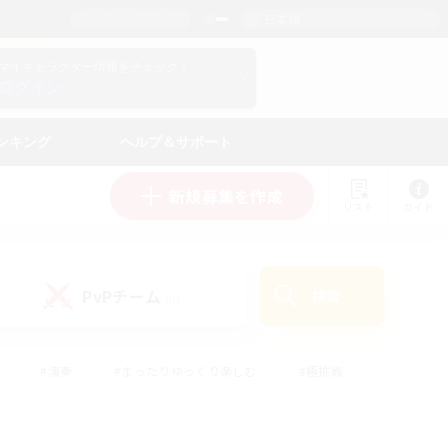
日本語
マイキャラクター情報をチェック！
ログイン
ンキング
ヘルプ＆サポート
新規募集を作成
リスト
ガイド
PvPチーム
検索
(0)
#演奏
#まったりゆっくり楽しむ
#極挑戦
#ハウジング
#レベリング
#クラフター中心
ズム）
#プレイヤー主催イベント