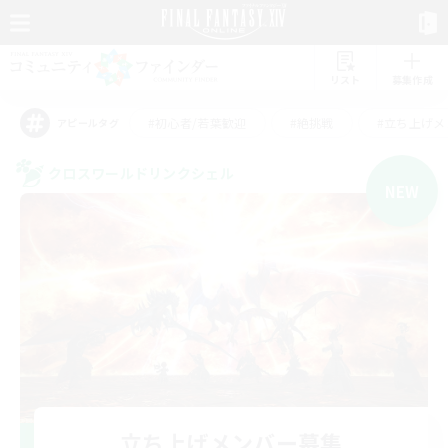
リスト
募集作成
#初心者/若葉歓迎
#絶挑戦
#立ち上げメ
アピールタグ
クロスワールドリンクシェル
NEW
立ち上げメンバー募集