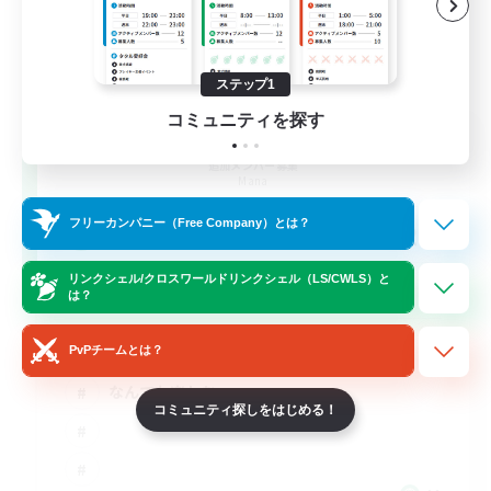
ステップ1
コミュニティを探す
Namvi
追加メンバー募集
Mana
フリーカンパニー（Free Company）とは？
20
募集人数
リンクシェル/クロスワールドリンクシェル（LS/CWLS）と
うさお
は？
立ち上げメンバー募集
PvPチームとは？
なんでも楽しむ
コミュニティ探しをはじめる！