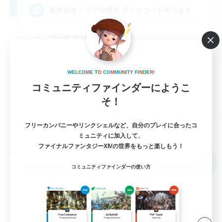
基本自由・リアル優先 ディスコードあります
初心者/若葉歓迎
まったりゆっくり楽しむ
復帰者歓迎
W
E
L
C
O
M
E
T
O
C
O
M
M
U
N
I
T
Y
F
I
N
D
E
R
!
コミュニティファインダーにようこ
社会人中心
そ！
JA
詳細を見る
フリーカンパニーやリンクシェルなど、自分のプレイに合ったコ
募集期間: 2026/09/07 まで
ミュニティに加入して、
ファイナルファンタジーXIVの世界をもっと楽しもう！
クロスワールドリンクシェル
NEW
コミュニティファインダーの使い方