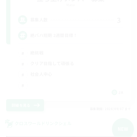
Mana
3
募集人数
絶バハ短期 2週間目標！
絶挑戦
クリア目指して頑張る
社会人中心
JA
詳細を見る
募集期間: 2026/09/07 まで
クロスワールドリンクシェル
NEW