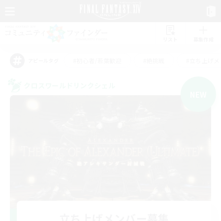
リスト
募集作成
#初心者/若葉歓迎
#絶挑戦
#立ち上げメ
アピールタグ
クロスワールドリンクシェル
NEW
立ち上げメンバー募集