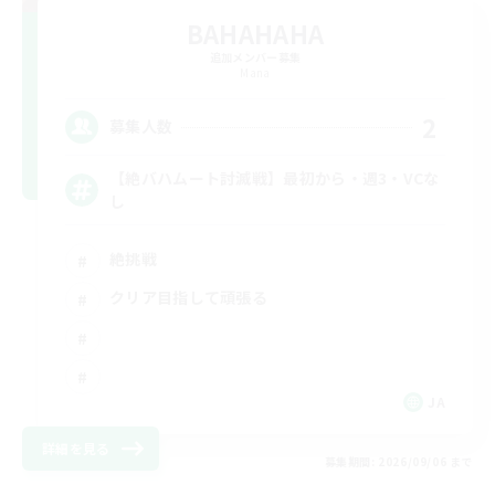
BAHAHAHA
追加メンバー募集
Mana
2
募集人数
【絶バハムート討滅戦】最初から・週3・VCな
し
絶挑戦
クリア目指して頑張る
JA
詳細を見る
募集期間: 2026/09/06 まで