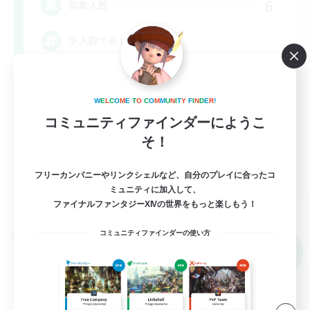
6
募集人数
少人数で楽しく♪
立ち上げメンバー募集
社会人中心
W
E
L
C
O
M
E
T
O
C
O
M
M
U
N
I
T
Y
F
I
N
D
E
R
!
コミュニティファインダーにようこ
なんでも楽しむ
そ！
雑談
JA
フリーカンパニーやリンクシェルなど、自分のプレイに合ったコ
ミュニティに加入して、
詳細を見る
ファイナルファンタジーXIVの世界をもっと楽しもう！
募集期間: 2026/09/06 まで
コミュニティファインダーの使い方
クロスワールドリンクシェル
NEW