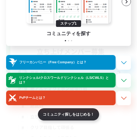
ステップ1
コミュニティを探す
立ち上げメンバー募集
Mana
フリーカンパニー（Free Company）とは？
2
募集人数
リンクシェル/クロスワールドリンクシェル（LS/CWLS）と
は？
絶アルテマウェポン破壊作戦
PvPチームとは？
絶挑戦
コミュニティ探しをはじめる！
立ち上げメンバー募集
クリア目指して頑張る