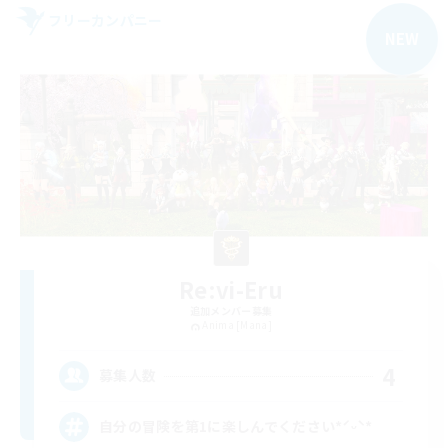
フリーカンパニー
NEW
Re:vi-Eru
追加メンバー募集
Anima [Mana]
4
募集人数
自分の冒険を第1に楽しんでください*ˊᵕˋ*