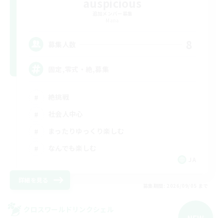
auspicious
追加メンバー募集
Mana
8
募集人数
固定,零式・絶,募集
絶挑戦
社会人中心
まったりゆっくり楽しむ
なんでも楽しむ
JA
詳細を見る
募集期間: 2026/09/05 まで
クロスワールドリンクシェル