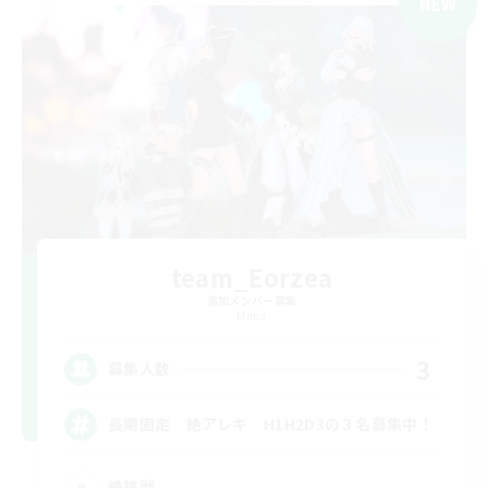
NEW
team_Eorzea
追加メンバー募集
Mana
3
募集人数
長期固定 絶アレキ H1H2D3の３名募集中！
絶挑戦