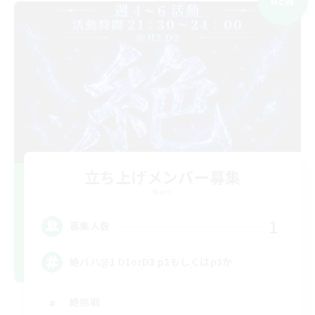
NEW
立ち上げメンバー募集
Mana
1
募集人数
絶バハ@1 D1orD3 p2もしくはp3か
絶挑戦