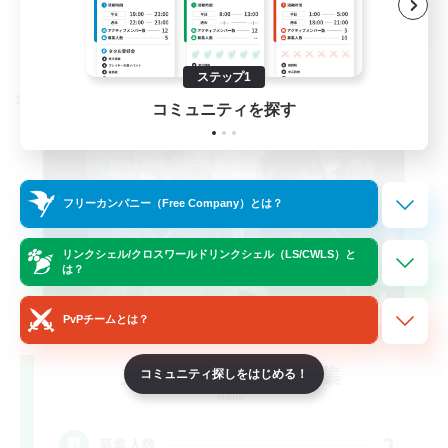
JA
詳細を見る
募集期間: 2026/09/05 まで
ステップ1
クロスワールドリンクシェル
コミュニティを探す
フリーカンパニー（Free Company）とは？
リンクシェル/クロスワールドリンクシェル（LS/CWLS）と
は？
PvPチームとは？
立ち上げメンバー募集
コミュニティ探しをはじめる！
Mana
2
募集人数