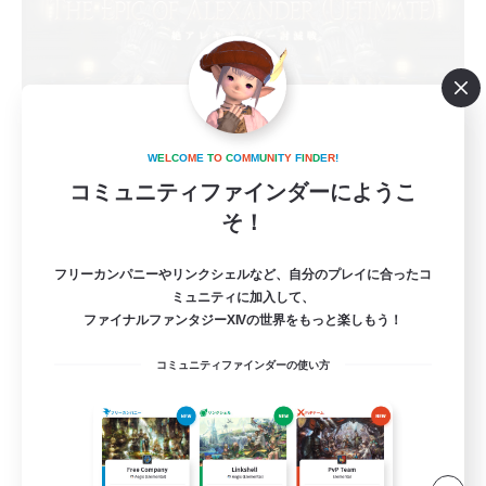
立ち上げメンバー募集
W
E
L
C
O
M
E
T
O
C
O
M
M
U
N
I
T
Y
F
I
N
D
E
R
!
Mana
コミュニティファインダーにようこ
そ！
2
募集人数
フリーカンパニーやリンクシェルなど、自分のプレイに合ったコ
深夜固定/初絶歓迎/MT・D4募集
ミュニティに加入して、
ファイナルファンタジーXIVの世界をもっと楽しもう！
立ち上げメンバー募集
コミュニティファインダーの使い方
絶挑戦
クリア目指して頑張る
社会人中心