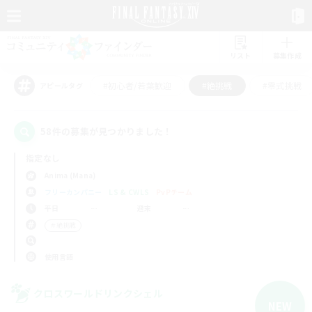
リスト
募集作成
#初心者/若葉歓迎
#絶挑戦
#零式挑戦
アピールタグ
58件の募集が見つかりました！
指定なし
Anima (Mana)
フリーカンパニー
LS & CWLS
PvPチーム
平日
週末
＃絶挑戦
使用言語
クロスワールドリンクシェル
NEW