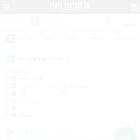
リスト
募集作成
#初心者/若葉歓迎
#絶挑戦
#立ち上げメ
アピールタグ
6件の募集が見つかりました！
指定なし
Anima (Mana)
フリーカンパニー
LS & CWLS
PvPチーム
平日
週末
＃ハウジング
使用言語
クロスワールドリンクシェル
NEW