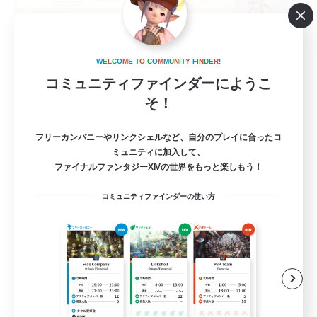
Merry House
W
E
L
C
O
M
E
T
O
C
O
M
M
U
N
I
T
Y
F
I
N
D
E
R
!
追加メンバー募集
コミュニティファインダーにようこ
Mana
そ！
10
募集人数
フリーカンパニーやリンクシェルなど、自分のプレイに合ったコ
雑談VCメインCWLS
ミュニティに加入して、
ファイナルファンタジーXIVの世界をもっと楽しもう！
雑談
コミュニティファインダーの使い方
ミラプリ（ミラージュプリズム）
まったりゆっくり楽しむ
ハウジング
JA
詳細を見る