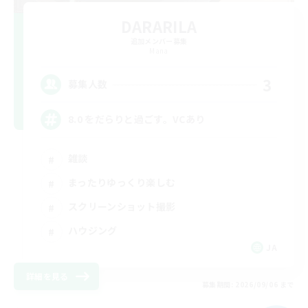
DARARILA
追加メンバー募集
Mana
3
募集人数
8.0 をだらりと過ごす。VCあり
雑談
まったりゆっくり楽しむ
スクリーンショット撮影
ハウジング
JA
詳細を見る
募集期間: 2026/09/06 まで