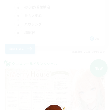
初心者/若葉歓迎
社会人中心
ハウジング
極挑戦
JA
詳細を見る
募集期間: 2026/09/06 まで
クロスワールドリンクシェル
NEW