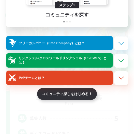
募集期間: 2026/09/05 まで
ステップ1
コミュニティを探す
クロスワールドリンクシェル
NEW
フリーカンパニー（Free Company）とは？
リンクシェル/クロスワールドリンクシェル（LS/CWLS）と
は？
PvPチームとは？
コミュニティ探しをはじめる！
立ち上げメンバー募集
Mana
5
募集人数
ディスコード VCあり