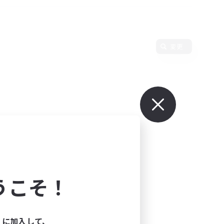
変更
うこそ！
ィに加入して、