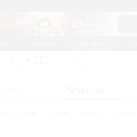
始める
プレイガイド
コミュニティ
ラ
WORLD
Anima
カンパニー
LS & CWLS
(0)
(1)
#立ち上げメンバー募集
#零式挑戦
#社会人中心
#まったり
体験歓迎
#クラフター中心
#ロールプレイ
#ギャザラー中心
ージュプリズム）
#スクリーンショット撮影
#クリア目指して頑張る