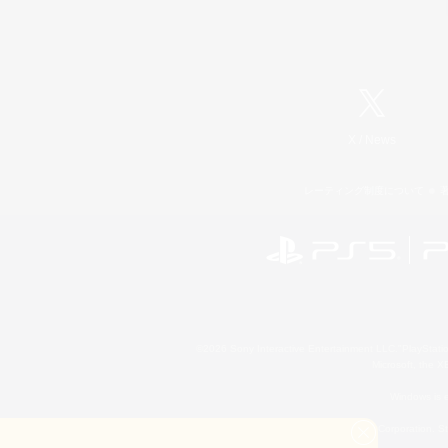
X
/
News
レーティング制度について
©2026 Sony Interactive Entertainment LLC."PlayStation
Microsoft, the 
Windows is e
©2026 Valve Corporation. St