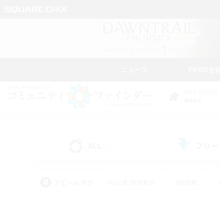
ニュース
FFXIVを
DATA CENTER
Mana
ALL
フリー
(1)
アピールタグ
#初心者/若葉歓迎
#絶挑戦
#学生中心
#なんでも楽しむ
#モブハント
#
#演奏
#ミラプリ（ミラ