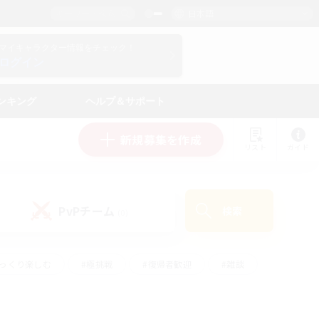
日本語
マイキャラクター情報をチェック！
ログイン
ンキング
ヘルプ＆サポート
新規募集を作成
リスト
ガイド
PvPチーム
検索
(0)
ゆっくり楽しむ
#極挑戦
#復帰者歓迎
#雑談
#ハウジング
#トレジャーハント
#レベリング
#プレイヤー主催イベント