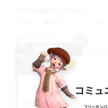
1件の募集が見つかりました！
指定なし
平日
週末
クロスワールドリンクシェル
NEW
From Now
コミュ
追加メンバー募集
Mana
活動時間
フリーカンパ