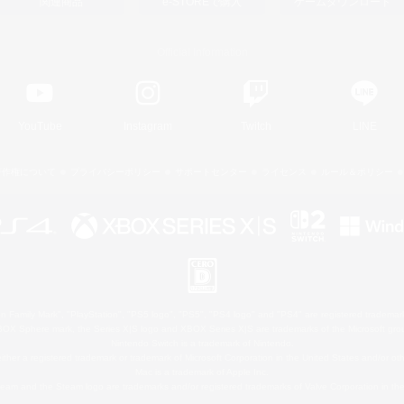
関連商品
e-STOREで購入
ゲームダウンロード
Official Information
YouTube
Instagram
Twitch
LINE
著作権について
プライバシーポリシー
サポートセンター
ライセンス
ルール＆ポリシー
 Family Mark", "PlayStation", "PS5 logo", "PS5", "PS4 logo" and "PS4" are registered trademark
XBOX Sphere mark, the Series X|S logo and XBOX Series X|S are trademarks of the Microsoft gro
Nintendo Switch is a trademark of Nintendo.
ither a registered trademark or trademark of Microsoft Corporation in the United States and/or oth
Mac is a trademark of Apple Inc.
eam and the Steam logo are trademarks and/or registered trademarks of Valve Corporation in the 