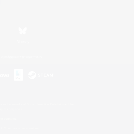
Bluesky
利用者情報の外部送信について
s or trademarks of Sony Interactive Entertainment Inc.
up of companies.
er countries.
U.S. and/or other countries.