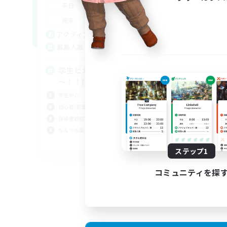
0:00
23:00
平日
--:--
--:--
週末
2
アクティブメンバー数
15
募集人数
学生ヒカセンの諸君、あつまれ
～！！(全DC共通！)
学生中心
初心者/若葉歓迎
復帰者歓迎
なんでも楽しむ
JA
ステップ1
募集期間: 2026/09/02 まで
コミュニティを探