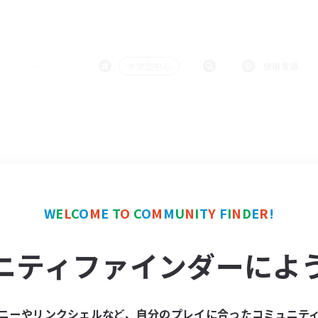
＃学生中心
使用言語
W
E
L
C
O
M
E
T
O
C
O
M
M
U
N
I
T
Y
F
I
N
D
E
R
!
ニティファインダーによ
ニーやリンクシェルなど、自分のプレイに合ったコミュニテ