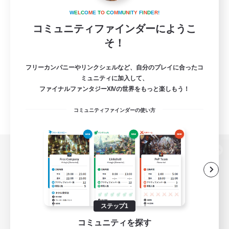
W
E
L
C
O
M
E
T
O
C
O
M
M
U
N
I
T
Y
F
I
N
D
E
R
!
コミュニティファインダーにようこ
そ！
フリーカンパニーやリンクシェルなど、自分のプレイに合ったコ
ミュニティに加入して、
ファイナルファンタジーXIVの世界をもっと楽しもう！
コミュニティファインダーの使い方
パソコン版へ
関連商品
e-STOREで購入
ステップ1
コミュニティを探す
ゲームダウンロード