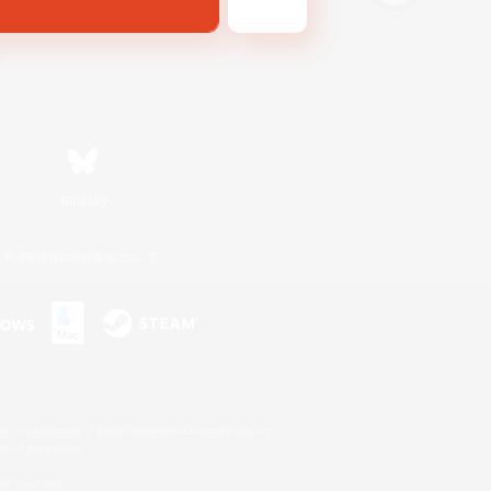
Bluesky
利用者情報の外部送信について
s or trademarks of Sony Interactive Entertainment Inc.
up of companies.
er countries.