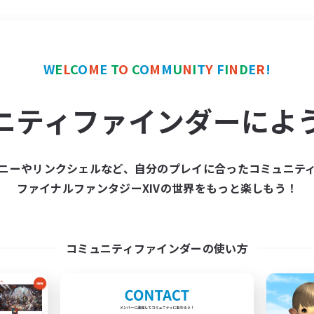
＃演奏
使用言語
W
E
L
C
O
M
E
T
O
C
O
M
M
U
N
I
T
Y
F
I
N
D
E
R
!
ニティファインダーによ
ニーやリンクシェルなど、自分のプレイに合ったコミュニテ
ファイナルファンタジーXIVの世界をもっと楽しもう！
募集数 0件
集が見つかりませんでし
コミュニティファインダーの使い方
条件を変えて検索してみるでっす！