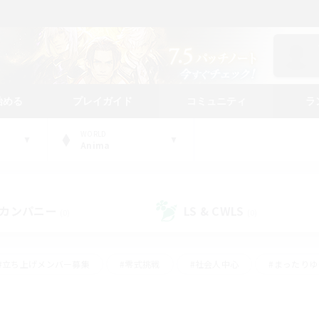
始める
プレイガイド
コミュニティ
ラ
WORLD
Anima
カンパニー
LS & CWLS
(0)
(0)
#立ち上げメンバー募集
#零式挑戦
#社会人中心
#まったり
体験歓迎
#クラフター中心
#ロールプレイ
#ギャザラー中心
ージュプリズム）
#スクリーンショット撮影
#クリア目指して頑張る