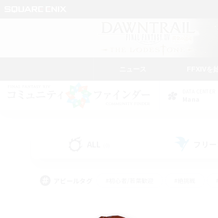
ニュース
FFXIVを
DATA CENTER
Mana
ALL
フリー
(0)
アピールタグ
#初心者/若葉歓迎
#絶挑戦
#学生中心
#なんでも楽しむ
#モブハント
#
#演奏
#ミラプリ（ミラ