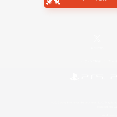
X
/
News
レーティング制度について
©2026 Sony Interactive Entertainment LLC."PlayStation
Microsoft, the 
Windows is e