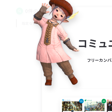
0件の募集が見つかりました！
指定なし
平日
週末
コミュ
フリーカンパ
募