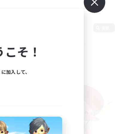
変更
うこそ！
ィに加入して、
た。