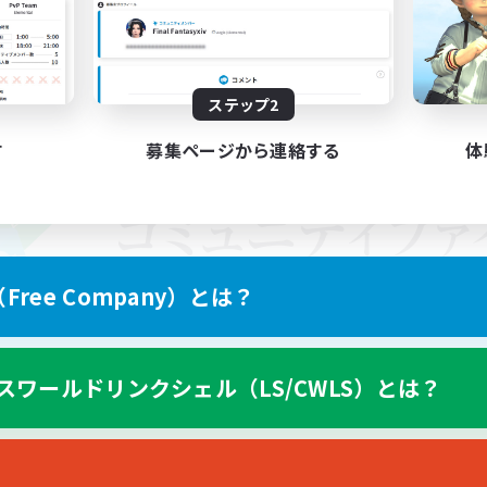
ステップ2
す
募集ページから連絡する
体
ree Company）とは？
スワールドリンクシェル（LS/CWLS）とは？
スマートフォン版へ