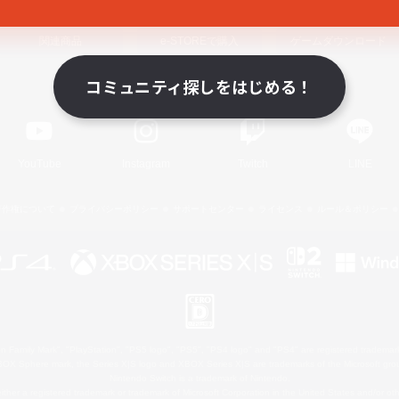
関連商品
e-STOREで購入
ゲームダウンロード
コミュニティ探しをはじめる！
Official Information
YouTube
Instagram
Twitch
LINE
著作権について
プライバシーポリシー
サポートセンター
ライセンス
ルール＆ポリシー
 Family Mark", "PlayStation", "PS5 logo", "PS5", "PS4 logo" and "PS4" are registered trademark
XBOX Sphere mark, the Series X|S logo and XBOX Series X|S are trademarks of the Microsoft gro
Nintendo Switch is a trademark of Nintendo.
ither a registered trademark or trademark of Microsoft Corporation in the United States and/or oth