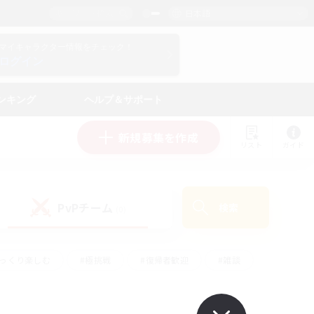
日本語
マイキャラクター情報をチェック！
ログイン
ンキング
ヘルプ＆サポート
新規募集を作成
リスト
ガイド
PvPチーム
検索
(0)
ゆっくり楽しむ
#極挑戦
#復帰者歓迎
#雑談
#ハウジング
#トレジャーハント
#レベリング
#プレイヤー主催イベント