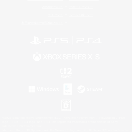
著作権について
サポートセンター
ライセンス
ルール＆ポリシー
利用者情報の外部送信について
©2026 Sony Interactive Entertainment LLC."PlayStation Family Mark", "PlayStation", "PS5
logo", "PS5", "PS4 logo" and "PS4" are registered trademarks or trademarks of Sony
Interactive Entertainment Inc.
Microsoft, the XBOX Sphere mark, the Series X|S logo and XBOX Series X|S are trademarks