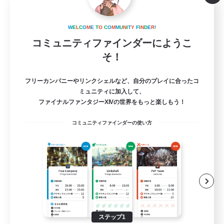
Greedy Lalafells
W
E
L
C
O
M
E
T
O
C
O
M
M
U
N
I
T
Y
F
I
N
D
E
R
!
追加メンバー募集
Anima [Mana]
コミュニティファインダーにようこ
そ！
3
募集人数
フリーカンパニーやリンクシェルなど、自分のプレイに合ったコ
ララフェル専用FC（VCなし）
ミュニティに加入して、
ファイナルファンタジーXIVの世界をもっと楽しもう！
初心者/若葉歓迎
コミュニティファインダーの使い方
クリア目指して頑張る
復帰者歓迎
立ち上げメンバー募集
JA
詳細を見る
募集期間: 2026/08/13 まで
ステップ1