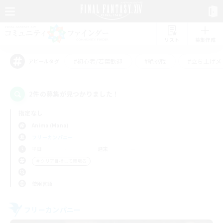
リスト
募集作成
#初心者/若葉歓迎
#絶挑戦
#立ち上げメ
アピールタグ
2件の募集が見つかりました！
指定なし
Anima (Mana)
フリーカンパニー
平日
週末
＃クリア目指して頑張る
使用言語
フリーカンパニー