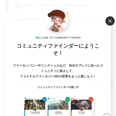
絶エデンP2P3/VCなし/週3/H1(orD3)
絶挑戦
クリア目指して頑張る
W
E
L
C
O
M
E
T
O
C
O
M
M
U
N
I
T
Y
F
I
N
D
E
R
!
コミュニティファインダーにようこ
そ！
JA
詳細を見る
フリーカンパニーやリンクシェルなど、自分のプレイに合ったコ
募集期間: 2026/09/05 まで
ミュニティに加入して、
ファイナルファンタジーXIVの世界をもっと楽しもう！
クロスワールドリンクシェル
NEW
コミュニティファインダーの使い方