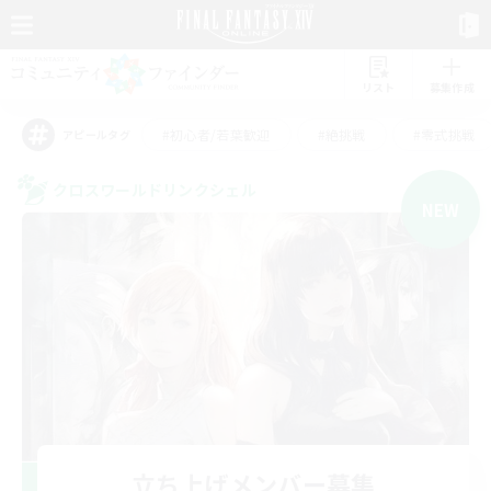
リスト
募集作成
#初心者/若葉歓迎
#絶挑戦
#零式挑戦
アピールタグ
クロスワールドリンクシェル
NEW
立ち上げメンバー募集