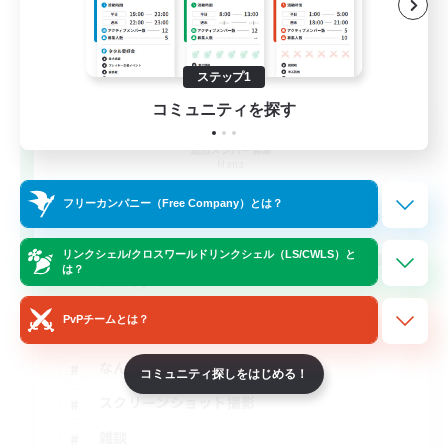
ステップ1
コミュニティを探す
KUMATAN - mana1 -
追加メンバー募集
Mana
64
フリーカンパニー（Free Company）とは？
募集人数
リンクシェル/クロスワールドリンクシェル（LS/CWLS）と
アクティブな方エンジョイ勢向け！(幽霊部員
は？
お断り)
PvPチームとは？
まったりゆっくり楽しむ
なんでも楽しむ
コミュニティ探しをはじめる！
スクリーンショット撮影
雑談