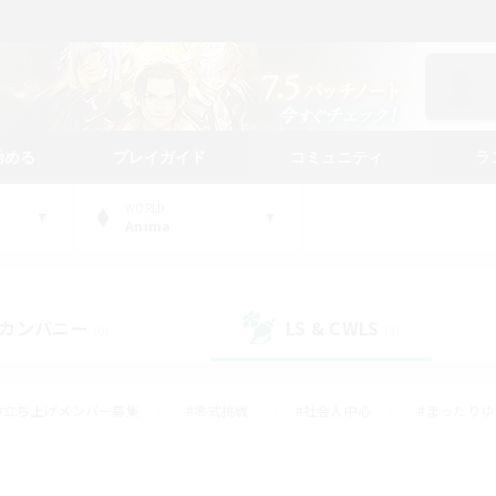
始める
プレイガイド
コミュニティ
ラ
WORLD
Anima
カンパニー
LS & CWLS
(0)
(3)
#立ち上げメンバー募集
#零式挑戦
#社会人中心
#まったり
体験歓迎
#クラフター中心
#ロールプレイ
#ギャザラー中心
ージュプリズム）
#スクリーンショット撮影
#クリア目指して頑張る