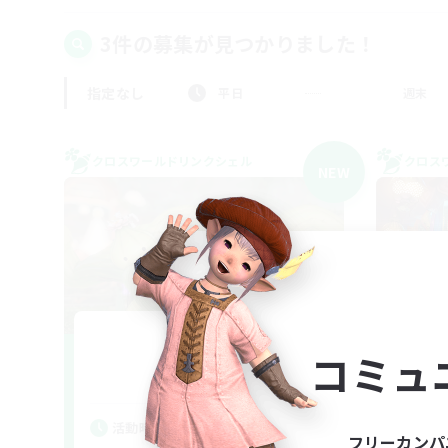
3件の募集が見つかりました！
指定なし
平日
週末
クロスワールドリンクシェル
クロス
NEW
yuru-saba
コミュ
追加メンバー募集
Mana
活
活動時間
フリーカンパ
平