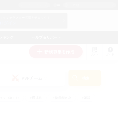
日本語
マイキャラクター情報をチェック！
ログイン
ンキング
ヘルプ＆サポート
新規募集を作成
リスト
ガイド
PvPチーム
検索
(0)
ゆっくり楽しむ
#極挑戦
#復帰者歓迎
#雑談
#ハウジング
#トレジャーハント
#レベリング
#プレイヤー主催イベント