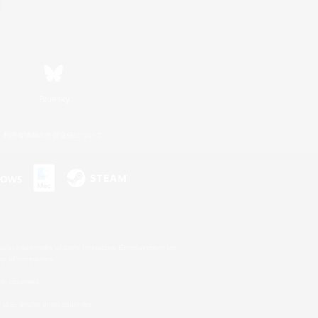
Bluesky
利用者情報の外部送信について
s or trademarks of Sony Interactive Entertainment Inc.
up of companies.
er countries.
U.S. and/or other countries.