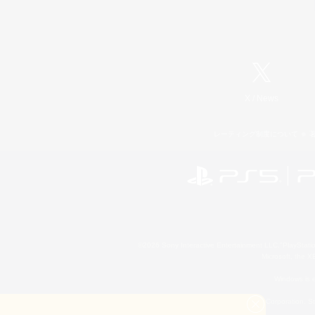
X
/
News
レーティング制度について
©2026 Sony Interactive Entertainment LLC."PlayStation
Microsoft, the 
Windows is e
©2026 Valve Corporation. St