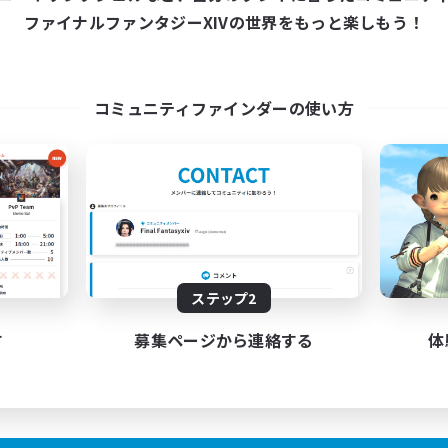
0:00
平日
ファイナルファンタジーXIVの世界をもっと楽しもう！
7:00
22:00
末
0:00
週末
14
集人数
アクティブメンバー数
募集人数
コミュニティファインダーの使い方
上げメンバー募集
ジャーハント
モブハント
人中心
ハント
JA
ステップ2
募集期間: 2026/09/03 まで
募集期間: 20
す
募集ページから連絡する
体