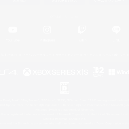
関連商品
e-STOREで購入
ゲームダウンロード
Official Information
YouTube
Instagram
Twitch
LINE
著作権について
プライバシーポリシー
サポートセンター
ライセンス
ルール＆ポリシー
 Family Mark", "PlayStation", "PS5 logo", "PS5", "PS4 logo" and "PS4" are registered trademark
XBOX Sphere mark, the Series X|S logo and XBOX Series X|S are trademarks of the Microsoft gro
Nintendo Switch is a trademark of Nintendo.
ither a registered trademark or trademark of Microsoft Corporation in the United States and/or oth
Mac is a trademark of Apple Inc.
eam and the Steam logo are trademarks and/or registered trademarks of Valve Corporation in the 