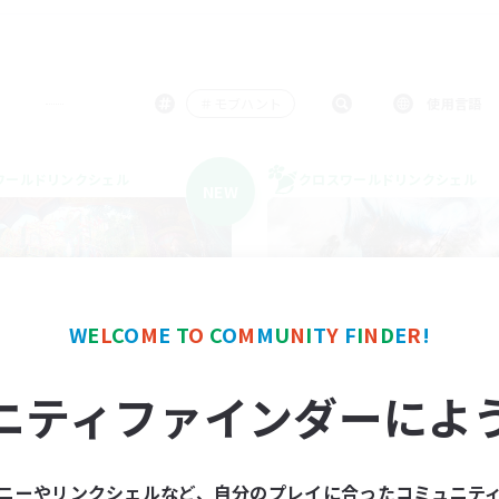
＃モブハント
使用言語
ワールドリンクシェル
クロスワールドリンクシェル
NEW
W
E
L
C
O
M
E
T
O
C
O
M
M
U
N
I
T
Y
F
I
N
D
E
R
!
立ち上げメンバー募集
MOB MOTHE
ニティファインダーによ
Mana
追加メンバー募集
Mana
動時間
活動時間
ニーやリンクシェルなど、自分のプレイに合ったコミュニテ
7:00
21:00
日