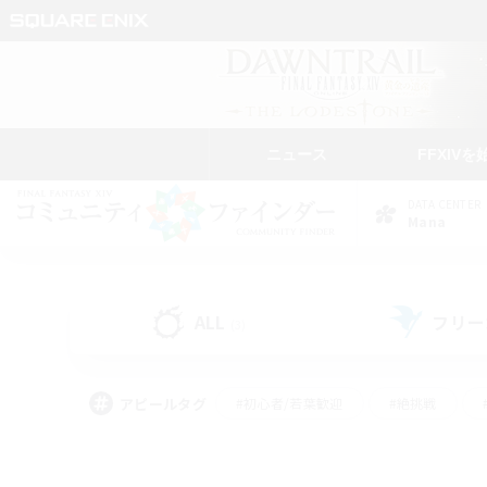
ニュース
FFXIVを
DATA CENTER
Mana
ALL
フリー
(3)
アピールタグ
#初心者/若葉歓迎
#絶挑戦
#学生中心
#なんでも楽しむ
#モブハント
#
#演奏
#ミラプリ（ミラ