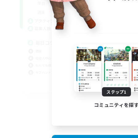
13:00
24:00
平日
週
11:00
24:00
週末
募
12
アクティブメンバー数
4
募集人数
毎日コツコツいろんな遊び
立ち
雑談
トレ
社会人中心
社会
なんでも楽しむ
モブ
モブハント
JA
ステップ1
募集期間: 2026/09/06 まで
コミュニティを探