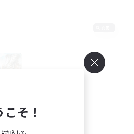
変更
R
うこそ！
ィに加入して、