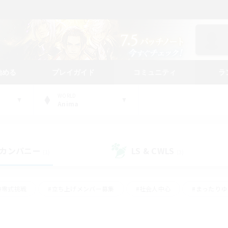
始める
プレイガイド
コミュニティ
ラ
WORLD
Anima
カンパニー
LS & CWLS
(1)
(3)
#零式挑戦
#立ち上げメンバー募集
#社会人中心
#まったり
#体験歓迎
#クラフター中心
#ギャザラー中心
#ロー
ング
#演奏
#ミラプリ（ミラージュプリズム）
#クリア目指