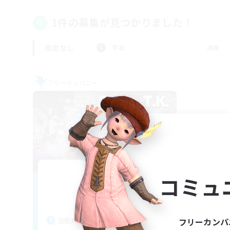
1件の募集が見つかりました！
指定なし
平日
週末
フリーカンパニー
Tasukete
コミュ
追加メンバー募集
Anima [Mana]
活動時間
フリーカンパ