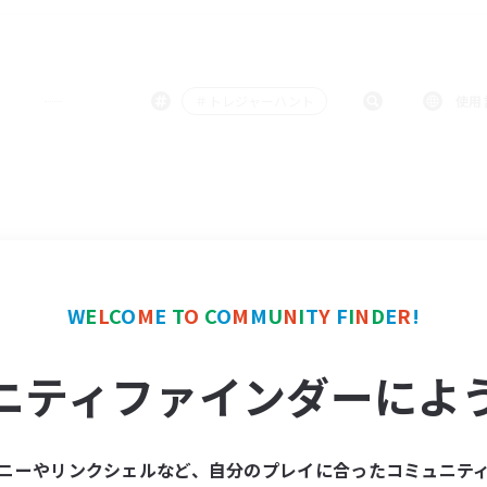
＃トレジャーハント
使用
W
E
L
C
O
M
E
T
O
C
O
M
M
U
N
I
T
Y
F
I
N
D
E
R
!
ニティファインダーによ
ニーやリンクシェルなど、自分のプレイに合ったコミュニテ