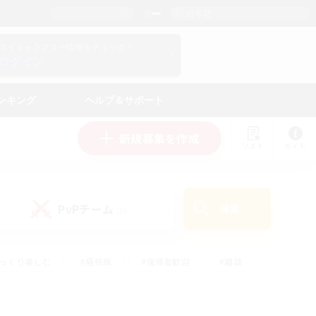
日本語
マイキャラクター情報をチェック！
ログイン
ンキング
ヘルプ＆サポート
新規募集を作成
リスト
ガイド
PvPチーム
検索
(0)
ゆっくり楽しむ
#極挑戦
#復帰者歓迎
#雑談
ルプレイ
#トレジャーハント
#レベリング
して頑張る
#プレイヤー主催イベント