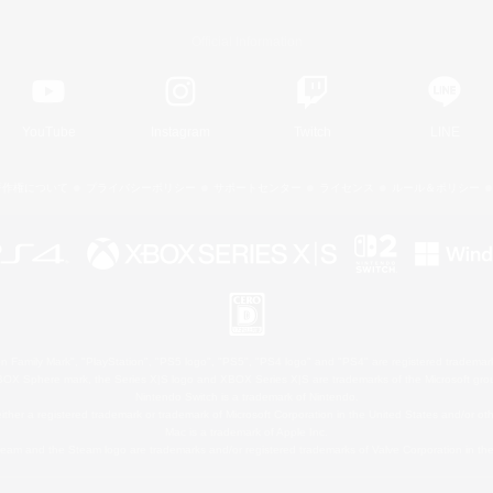
Official Information
YouTube
Instagram
Twitch
LINE
著作権について
プライバシーポリシー
サポートセンター
ライセンス
ルール＆ポリシー
 Family Mark", "PlayStation", "PS5 logo", "PS5", "PS4 logo" and "PS4" are registered trademark
XBOX Sphere mark, the Series X|S logo and XBOX Series X|S are trademarks of the Microsoft gro
Nintendo Switch is a trademark of Nintendo.
ither a registered trademark or trademark of Microsoft Corporation in the United States and/or oth
Mac is a trademark of Apple Inc.
eam and the Steam logo are trademarks and/or registered trademarks of Valve Corporation in the 