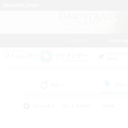
ニュース
FFXIVを
DATA CENTER
Mana
ALL
フリー
(4)
アピールタグ
#初心者/若葉歓迎
#絶挑戦
#モブハント
#学生中心
#なんでも楽しむ
#スクリーンショット撮影
#ハウジ