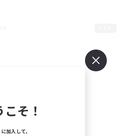
言語
変更
うこそ！
ィに加入して、