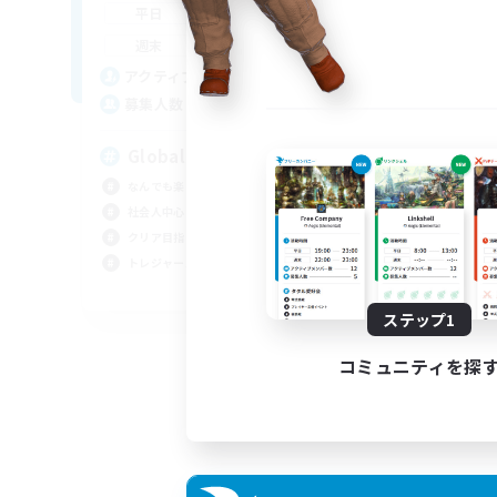
20:00
1:00
平日
17:00
2:00
週末
12
アクティブメンバー数
2
募集人数
Global
なんでも楽しむ
社会人中心
クリア目指して頑張る
トレジャーハント
JA / EN
ステップ1
募集期間: 2026/08/23 まで
コミュニティを探