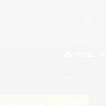
X
/
News
レーティング制度について
©2026 Sony Interactive Entertainment LLC."PlayStation
Microsoft, the 
Windows is e
©2026 Valve Corporation. St
累計募集コミュニティ数