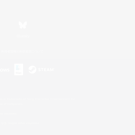
Bluesky
利用者情報の外部送信について
s or trademarks of Sony Interactive Entertainment Inc.
up of companies.
er countries.
U.S. and/or other countries.