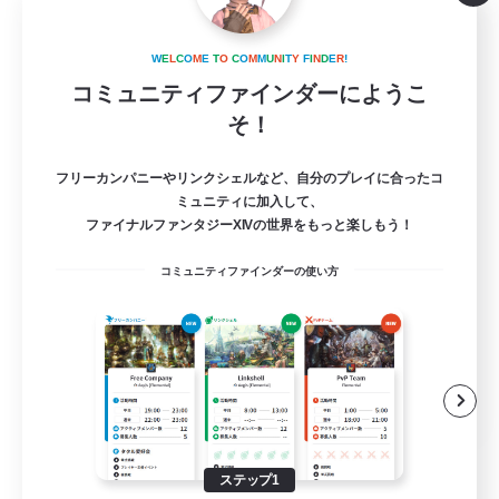
Cocoa&Donut
W
E
L
C
O
M
E
T
O
C
O
M
M
U
N
I
T
Y
F
I
N
D
E
R
!
追加メンバー募集
Anima [Mana]
コミュニティファインダーにようこ
そ！
5
募集人数
フリーカンパニーやリンクシェルなど、自分のプレイに合ったコ
SS大好き！
ミュニティに加入して、
ファイナルファンタジーXIVの世界をもっと楽しもう！
初心者/若葉歓迎
コミュニティファインダーの使い方
社会人中心
雑談
ミラプリ（ミラージュプリズム）
JA
詳細を見る
募集期間: 2026/08/23 まで
ステップ1