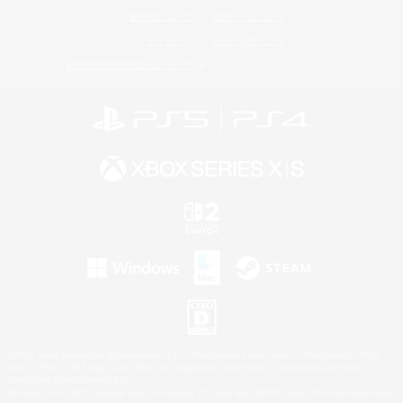
著作権について
サポートセンター
ライセンス
ルール＆ポリシー
利用者情報の外部送信について
©2026 Sony Interactive Entertainment LLC."PlayStation Family Mark", "PlayStation", "PS5
logo", "PS5", "PS4 logo" and "PS4" are registered trademarks or trademarks of Sony
Interactive Entertainment Inc.
Microsoft, the XBOX Sphere mark, the Series X|S logo and XBOX Series X|S are trademarks