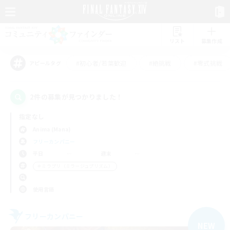
リスト
募集作成
#初心者/若葉歓迎
#絶挑戦
#零式挑戦
アピールタグ
2件の募集が見つかりました！
指定なし
Anima (Mana)
フリーカンパニー
平日
週末
＃ミラプリ（ミラージュプリズム）
使用言語
フリーカンパニー
NEW