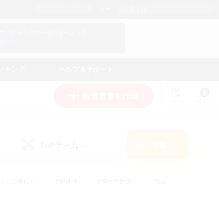
日本語
マイキャラクター情報をチェック！
ログイン
ンキング
ヘルプ＆サポート
新規募集を作成
リスト
ガイド
PvPチーム
検索
(1)
ゆっくり楽しむ
#極挑戦
#復帰者歓迎
#雑談
#ハウジング
#トレジャーハント
#レベリング
#プレイヤー主催イベント