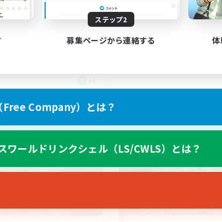
ク不安歓迎！極と零式
０歳以上Discord
立ち上げメンバー募集
ステップ2
者/若葉歓迎
極挑戦
人中心
零式挑戦
す
募集ページから連絡する
体
社会人中心
でも楽しむ
JA
募集期間: 2026/09/06 まで
募集期間: 20
ree Company）とは？
ワールドリンクシェル
クロスワールドリンクシェル
スワールドリンクシェル（LS/CWLS）とは？
NEW