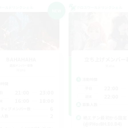
ワールドリンクシェル
クロスワールドリンクシェル
NEW
BAHAHAHA
立ち上げメンバー
追加メンバー募集
Mana
Mana
活動時間
動時間
22:00
平日
21:00
23:00
日
22:00
週末
16:00
18:00
末
募集人数
6
クティブメンバー数
2
集人数
絶エデン最初から固定
(@PHorBH.D3.D4)