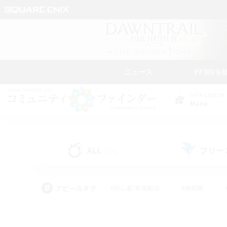
ニュース
FFXIVを
DATA CENTER
Mana
ALL
フリー
(236)
アピールタグ
#初心者/若葉歓迎
#絶挑戦
#学生中心
#なんでも楽しむ
#モブハント
#
#演奏
#ミラプリ（ミラ