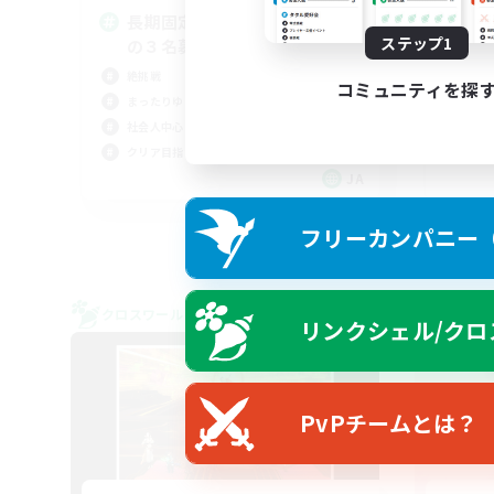
長期固定 絶アレキ H1H2D3
３
ステップ1
の３名募集中！
初心
絶挑戦
社会
コミュニティを探
まったりゆっくり楽しむ
雑談
社会人中心
なん
クリア目指して頑張る
JA
募集期間: 2026/09/06 まで
フリーカンパニー（F
クロスワールドリンクシェル
クロス
リンクシェル/クロ
NEW
PvPチームとは？