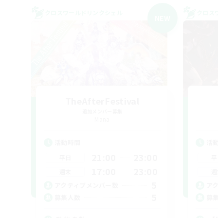
クロスワールドリンクシェル
クロス
NEW
TheAfterFestival
追加メンバー募集
Mana
活動時間
活
21:00
23:00
平日
平
17:00
23:00
週末
週
5
アクティブメンバー数
ア
5
募集人数
募