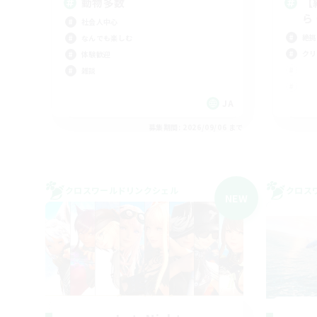
動物多数
【
ら
社会人中心
絶挑
なんでも楽しむ
クリ
体験歓迎
雑談
JA
募集期間: 2026/09/06 まで
クロスワールドリンクシェル
クロス
NEW