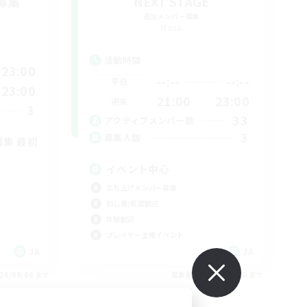
募集
NEXT STAGE
追加メンバー募集
Mana
活動時間
23:00
--:--
--:--
平日
23:00
21:00
23:00
週末
3
33
アクティブメンバー数
3
募集人数
募集 最初
イベント中心
立ち上げメンバー募集
初心者/若葉歓迎
体験歓迎
プレイヤー主催イベント
JA
JA
26/09/06 まで
募集期間: 2026/09/06 まで