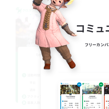
クロスワールドリンクシェル
クロス
NEW
コミュ
フリーカンパ
team_Eorzea
追加メンバー募集
Mana
活動時間
活
21:00
24:00
平日
平
21:00
24:00
週末
週
5
アクティブメンバー数
ア
3
募集人数
募