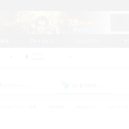
始める
プレイガイド
コミュニティ
ラ
WORLD
Anima
カンパニー
LS & CWLS
(40)
(195)
#立ち上げメンバー募集
#零式挑戦
#社会人中心
#まったり
体験歓迎
#クラフター中心
#ロールプレイ
#ギャザラー中心
ージュプリズム）
#スクリーンショット撮影
#クリア目指して頑張る