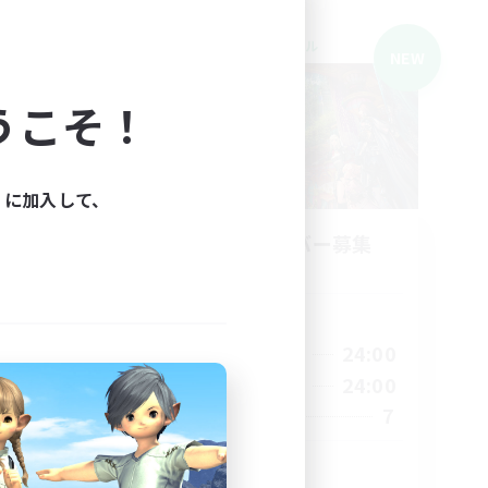
クロスワールドリンクシェル
NEW
NEW
うこそ！
ィに加入して、
募集
立ち上げメンバー募集
Mana
活動時間
23:00
20:00
24:00
平日
23:00
18:00
24:00
週末
14
7
募集人数
手ギミッ
初零式/絶も可！