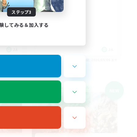
立ち上げメンバー募集
初心者/若葉歓迎
ステップ3
零式挑戦
絶挑戦
験してみる＆加入する
JA
JA
26/09/06 まで
募集期間: 2026/09/06 まで
クロスワールドリンクシェル
NEW
NEW