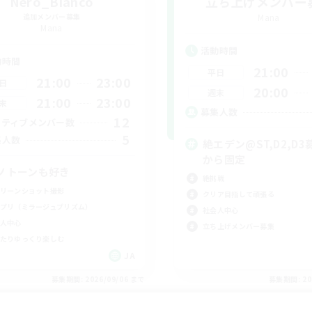
Nero_Bianco
立ち上げメンバー
追加メンバー募集
Mana
Mana
活動時間
動時間
21:00
平日
21:00
23:00
日
20:00
週末
21:00
23:00
末
募集人数
12
クティブメンバー数
5
集人数
絶エデン@ST,D2,D3
から固定
ノトーンも好き
絶挑戦
リーンショット撮影
クリア目指して頑張る
プリ（ミラージュプリズム）
社会人中心
人中心
立ち上げメンバー募集
たりゆっくり楽しむ
JA
募集期間: 2026/09/06 まで
募集期間: 20