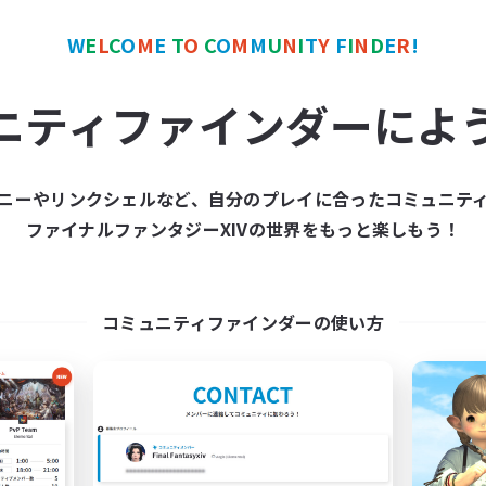
W
E
L
C
O
M
E
T
O
C
O
M
M
U
N
I
T
Y
F
I
N
D
E
R
!
ワールドリンクシェル
クロスワールドリンクシェル
NEW
ニティファインダーによ
ニーやリンクシェルなど、自分のプレイに合ったコミュニテ
ファイナルファンタジーXIVの世界をもっと楽しもう！
Street Jack
立ち上げメンバー
追加メンバー募集
Mana
Mana
活動時間
コミュニティファインダーの使い方
動時間
21:00
平日
22:00
3:00
日
21:00
週末
22:00
3:00
末
募集人数
5
クティブメンバー数
--
集人数
基本VCなし！戦闘苦