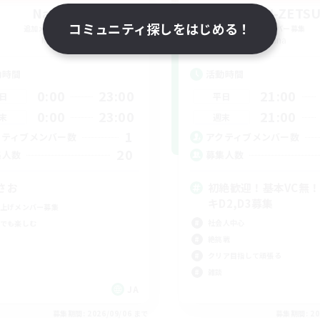
Namvi
ZETSU-ZETS
コミュニティ探しをはじめる！
追加メンバー募集
追加メンバー募集
Mana
Mana
動時間
活動時間
0:00
23:00
21:00
日
平日
0:00
23:00
21:00
末
週末
1
クティブメンバー数
アクティブメンバー数
20
集人数
募集人数
さお
初絶歓迎！基本VC無
キD2,D3募集
上げメンバー募集
社会人中心
でも楽しむ
絶挑戦
クリア目指して頑張る
雑談
JA
募集期間: 2026/09/06 まで
募集期間: 20