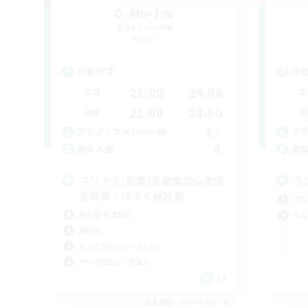
O-Mu-Tsu
追加メンバー募集
Mana
活動時間
活
21:00
24:00
平日
平
21:00
24:00
週末
週
17
アクティブメンバー数
ア
4
募集人数
募
フリトラ/若葉/高難度初心者限
う
定募集！ゆるく極攻略
立ち
初心者/若葉歓迎
なん
極挑戦
まったりゆっくり楽しむ
クリア目指して頑張る
JA
募集期間: 2026/09/06 まで