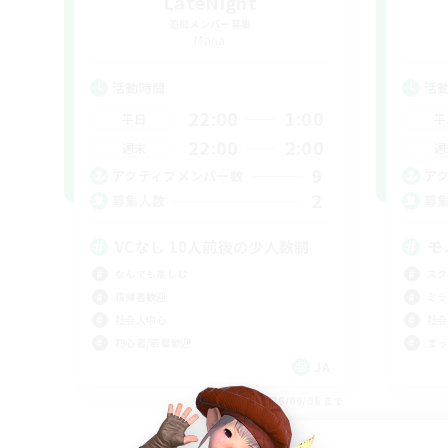
LateNight
追加メンバー募集
Mana
活動時間
活
22:00
1:00
平日
平
22:00
2:00
週末
週
9
アクティブメンバー数
ア
2
募集人数
募
VCなし 10人前後の少人数制
モ
なんでも楽しむ
スク
復帰者歓迎
ミラ
社会人中心
社会
初心者/若葉歓迎
まっ
JA
募集期間: 2026/09/06 まで