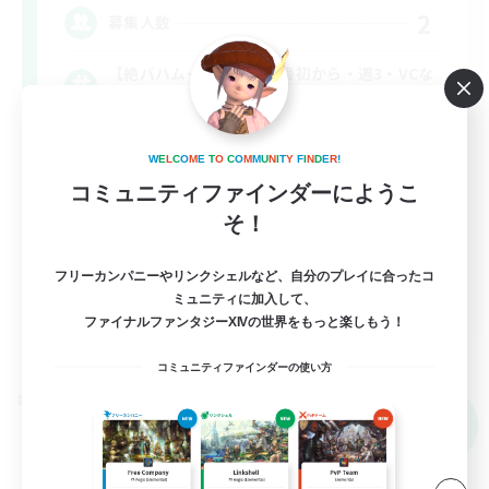
2
募集人数
【絶バハムート討滅戦】最初から・週3・VCな
し
絶挑戦
W
E
L
C
O
M
E
T
O
C
O
M
M
U
N
I
T
Y
F
I
N
D
E
R
!
クリア目指して頑張る
コミュニティファインダーにようこ
そ！
フリーカンパニーやリンクシェルなど、自分のプレイに合ったコ
JA
ミュニティに加入して、
ファイナルファンタジーXIVの世界をもっと楽しもう！
詳細を見る
募集期間: 2026/09/06 まで
コミュニティファインダーの使い方
クロスワールドリンクシェル
NEW