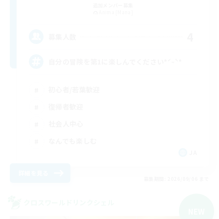
追加メンバー募集
Anima [Mana]
4
募集人数
自分の冒険を第1に楽しんでください*ˊᵕˋ*
初心者/若葉歓迎
復帰者歓迎
社会人中心
なんでも楽しむ
JA
詳細を見る
募集期間: 2026/09/06 まで
クロスワールドリンクシェル
NEW