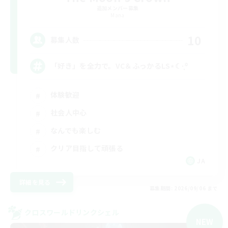
追加メンバー募集
Mana
10
募集人数
「好き」を全力で。VC＆ふっかるLS⋆☾·̩͙꙳
体験歓迎
社会人中心
なんでも楽しむ
クリア目指して頑張る
JA
詳細を見る
募集期間: 2026/09/06 まで
クロスワールドリンクシェル
NEW