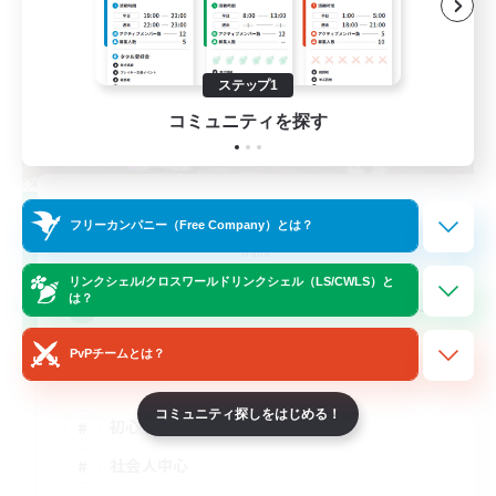
ステップ1
コミュニティを探す
Street Jack
フリーカンパニー（Free Company）とは？
追加メンバー募集
Mana
リンクシェル/クロスワールドリンクシェル（LS/CWLS）と
--
は？
募集人数
PvPチームとは？
３０歳以上Discord
コミュニティ探しをはじめる！
初心者/若葉歓迎
社会人中心