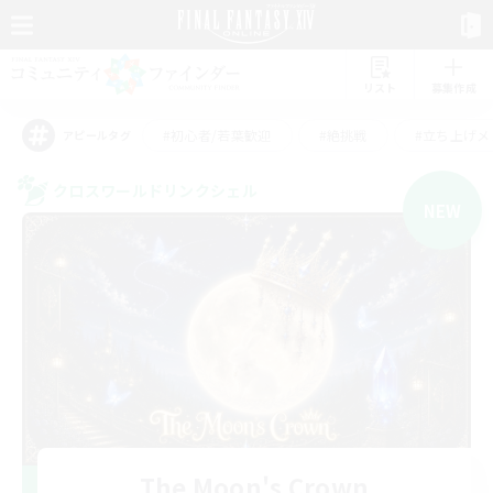
リスト
募集作成
#初心者/若葉歓迎
#絶挑戦
#立ち上げメ
アピールタグ
クロスワールドリンクシェル
NEW
The Moon's Crown