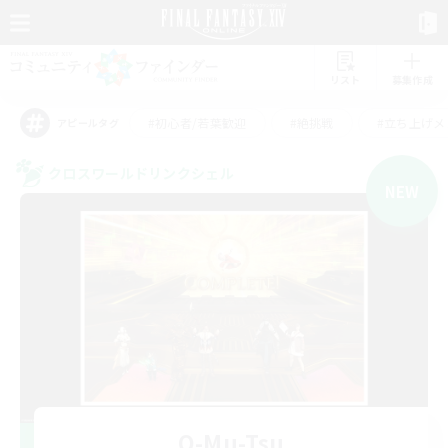
リスト
募集作成
#初心者/若葉歓迎
#絶挑戦
#立ち上げメ
アピールタグ
クロスワールドリンクシェル
NEW
O-Mu-Tsu