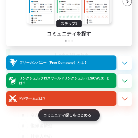
ステップ1
コミュニティを探す
LateNight
追加メンバー募集
フリーカンパニー（Free Company）とは？
Mana
リンクシェル/クロスワールドリンクシェル（LS/CWLS）と
1
募集人数
は？
VCなし 10人前後の少人数制
PvPチームとは？
なんでも楽しむ
コミュニティ探しをはじめる！
復帰者歓迎
社会人中心