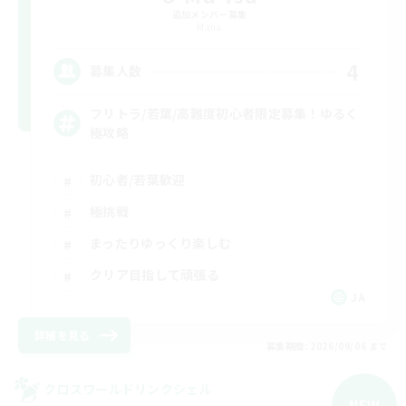
追加メンバー募集
Mana
4
募集人数
フリトラ/若葉/高難度初心者限定募集！ゆるく
極攻略
初心者/若葉歓迎
極挑戦
まったりゆっくり楽しむ
クリア目指して頑張る
JA
詳細を見る
募集期間: 2026/09/06 まで
クロスワールドリンクシェル
NEW