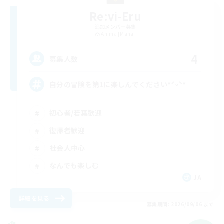
Re:vi-Eru
追加メンバー募集
Anima [Mana]
4
募集人数
自分の冒険を第1に楽しんでください*ˊᵕˋ*
初心者/若葉歓迎
復帰者歓迎
社会人中心
なんでも楽しむ
JA
詳細を見る
募集期間: 2026/09/06 まで