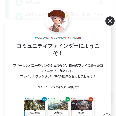
4
募集人数
24時間話せて遊べる場所！集え！全国のニート
達！
立ち上げメンバー募集
W
E
L
C
O
M
E
T
O
C
O
M
M
U
N
I
T
Y
F
I
N
D
E
R
!
雑談
コミュニティファインダーにようこ
まったりゆっくり楽しむ
そ！
なんでも楽しむ
フリーカンパニーやリンクシェルなど、自分のプレイに合ったコ
JA
ミュニティに加入して、
ファイナルファンタジーXIVの世界をもっと楽しもう！
詳細を見る
募集期間: 2026/09/06 まで
コミュニティファインダーの使い方
クロスワールドリンクシェル
NEW