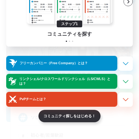
ステップ1
コミュニティを探す
フリーカンパニー（Free Company）とは？
KUPOKUPO
リンクシェル/クロスワールドリンクシェル（LS/CWLS）と
追加メンバー募集
は？
Asura [Mana]
100
PvPチームとは？
募集人数
コミュニティ探しをはじめる！
ソロ向けFC・サブ、無言、初心者◎
初心者/若葉歓迎