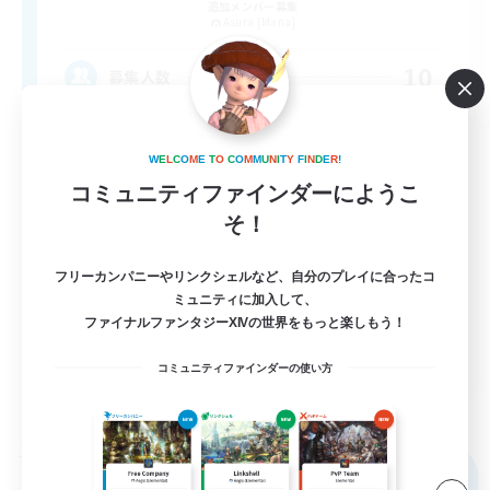
追加メンバー募集
Asura [Mana]
10
募集人数
VCメイン、聞き専〇初心者復帰者歓迎！体験2
週間！
W
E
L
C
O
M
E
T
O
C
O
M
M
U
N
I
T
Y
F
I
N
D
E
R
!
コミュニティファインダーにようこ
まったりゆっくり楽しむ
そ！
初心者/若葉歓迎
フリーカンパニーやリンクシェルなど、自分のプレイに合ったコ
なんでも楽しむ
ミュニティに加入して、
ファイナルファンタジーXIVの世界をもっと楽しもう！
JA
コミュニティファインダーの使い方
詳細を見る
募集期間: 2026/09/04 まで
フリーカンパニー
NEW