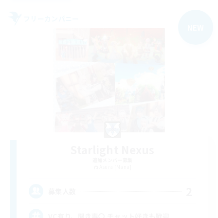
フリーカンパニー
NEW
Starlight Nexus
追加メンバー募集
Asura [Mana]
2
募集人数
VC有り、聞き専〇 チャット好きも歓迎