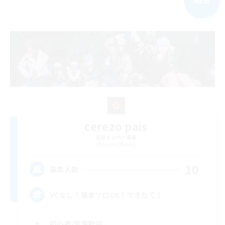
NEW
cerezo pais
追加メンバー募集
Asura [Mana]
10
募集人数
VCなし！基本ソロOK！できたて！
初心者/若葉歓迎