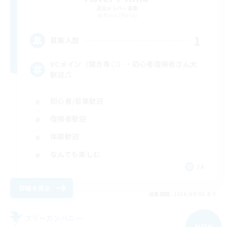
追加メンバー募集
Asura [Mana]
1
募集人数
VCメイン（聞き専◎）・初心者復帰者さん大
歓迎♬
初心者/若葉歓迎
復帰者歓迎
体験歓迎
なんでも楽しむ
JA
詳細を見る
募集期間: 2026/09/05 まで
フリーカンパニー