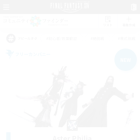
リスト
募集作成
#初心者/若葉歓迎
#絶挑戦
#零式挑戦
アピールタグ
フリーカンパニー
NEW
Aster Philia