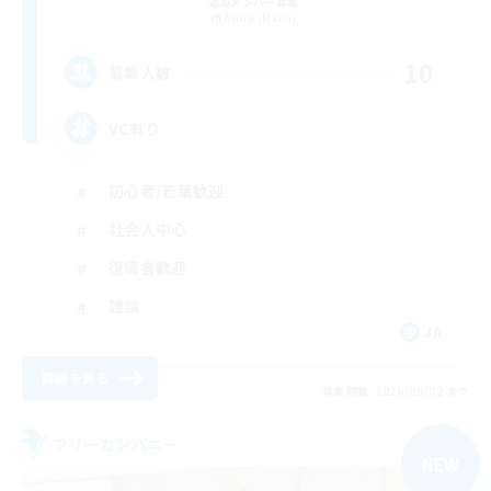
追加メンバー募集
Asura [Mana]
10
募集人数
VC有り
初心者/若葉歓迎
社会人中心
復帰者歓迎
雑談
JA
詳細を見る
募集期間: 2026/09/02 まで
フリーカンパニー
NEW