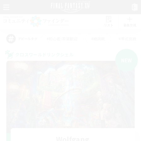
リスト
募集作成
#初心者/若葉歓迎
#絶挑戦
#零式挑戦
アピールタグ
クロスワールドリンクシェル
NEW
Wolfgang