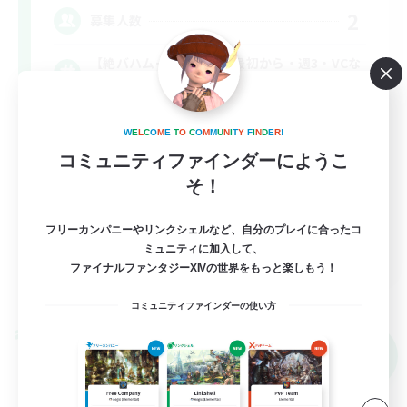
2
募集人数
【絶バハムート討滅戦】最初から・週3・VCな
し
絶挑戦
W
E
L
C
O
M
E
T
O
C
O
M
M
U
N
I
T
Y
F
I
N
D
E
R
!
コミュニティファインダーにようこ
クリア目指して頑張る
そ！
フリーカンパニーやリンクシェルなど、自分のプレイに合ったコ
JA
ミュニティに加入して、
ファイナルファンタジーXIVの世界をもっと楽しもう！
詳細を見る
募集期間: 2026/09/05 まで
コミュニティファインダーの使い方
クロスワールドリンクシェル
NEW