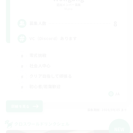
追加メンバー募集
Mana
8
募集人数
VC（Discord）あります
零式挑戦
社会人中心
クリア目指して頑張る
初心者/若葉歓迎
JA
詳細を見る
募集期間: 2026/09/05 まで
クロスワールドリンクシェル
NEW