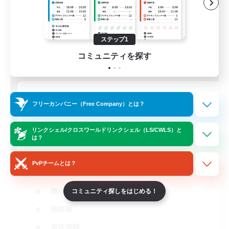
ステップ1
コミュニティを探す
立ち上げメンバー募集
フリーカンパニー（Free Company）とは？
Mana
リンクシェル/クロスワールドリンクシェル（LS/CWLS）と
5
募集人数
は？
VC有 / クレセントアイル勢大歓迎♪
PvPチームとは？
雑談
コミュニティ探しをはじめる！
極挑戦
零式挑戦