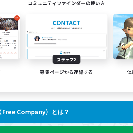
コミュニティファインダーの使い方
ステップ2
す
募集ページから連絡する
体
ree Company）とは？