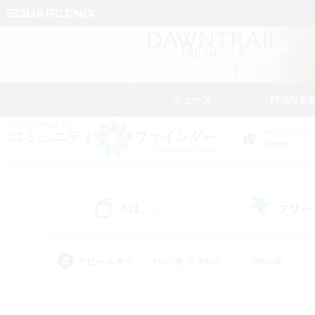
ニュース
FFXIVを
DATA CENTER
Mana
ALL
フリー
(234)
アピールタグ
#初心者/若葉歓迎
#絶挑戦
#学生中心
#なんでも楽しむ
#モブハント
#
#演奏
#ミラプリ（ミラ