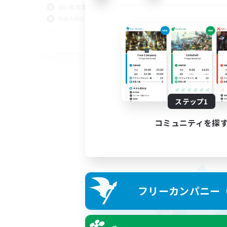
初心者/若葉歓迎
社会人中心
JA
募集期間: 2026/09/05 まで
ステップ1
コミュニティを探
フリーカンパニー（F