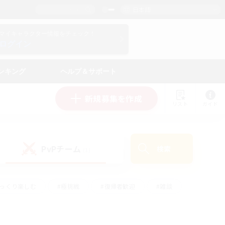
日本語
マイキャラクター情報をチェック！
ログイン
ンキング
ヘルプ＆サポート
新規募集を作成
リスト
ガイド
PvPチーム
検索
(1)
ゆっくり楽しむ
#極挑戦
#復帰者歓迎
#雑談
#ハウジング
#トレジャーハント
#レベリング
#プレイヤー主催イベント