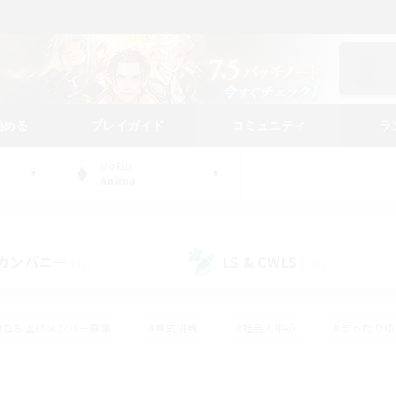
始める
プレイガイド
コミュニティ
ラ
WORLD
Anima
カンパニー
LS & CWLS
(40)
(193)
#立ち上げメンバー募集
#零式挑戦
#社会人中心
#まったり
体験歓迎
#クラフター中心
#ロールプレイ
#ギャザラー中心
ージュプリズム）
#スクリーンショット撮影
#クリア目指して頑張る