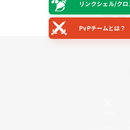
リンクシェル/クロ
PvPチームとは？
X
/
News
レーティング制度について