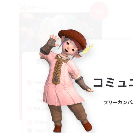
PvPチーム
NEW
立ち上げメンバー募集
Mana
コミュ
活動時間
21:00
2:00
平日
21:00
2:00
週末
フリーカンパ
2
募集人数
VC有り
立ち上げメンバー募集