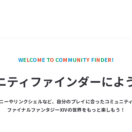
W
E
L
C
O
M
E
T
O
C
O
M
M
U
N
I
T
Y
F
I
N
D
E
R
!
ニティファインダーによ
ニーやリンクシェルなど、自分のプレイに合ったコミュニテ
ファイナルファンタジーXIVの世界をもっと楽しもう！