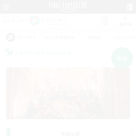
リスト
募集作成
#初心者/若葉歓迎
#絶挑戦
#立ち上げメ
アピールタグ
クロスワールドリンクシェル
NEW
SWaN