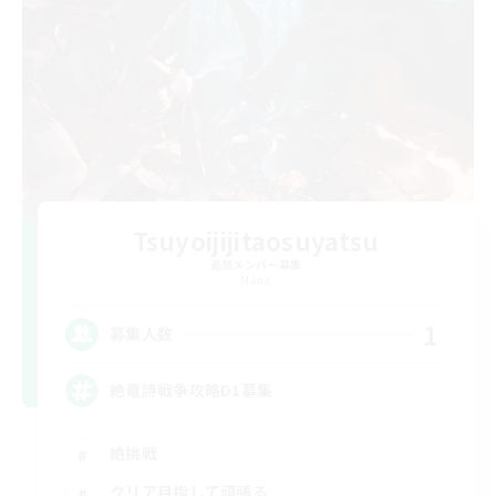
Tsuyoijijitaosuyatsu
追加メンバー募集
Mana
1
募集人数
絶竜詩戦争攻略D1募集
絶挑戦
クリア目指して頑張る