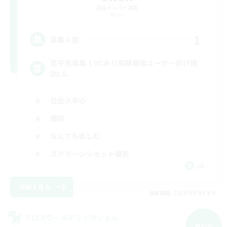
追加メンバー募集
Mana
1
募集人数
若干名募集！VCあり高難易度ユーザー向け雑
談LS。
社会人中心
雑談
なんでも楽しむ
スクリーンショット撮影
JA
詳細を見る
募集期間: 2026/09/09 まで
クロスワールドリンクシェル
NEW