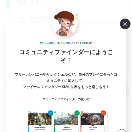
VCなし
まったりゆっくり楽しむ
社会人中心
なんでも楽しむ
W
E
L
C
O
M
E
T
O
C
O
M
M
U
N
I
T
Y
F
I
N
D
E
R
!
雑談
コミュニティファインダーにようこ
JA
そ！
詳細を見る
募集期間: 2026/09/09 まで
フリーカンパニーやリンクシェルなど、自分のプレイに合ったコ
ミュニティに加入して、
クロスワールドリンクシェル
ファイナルファンタジーXIVの世界をもっと楽しもう！
NEW
コミュニティファインダーの使い方