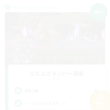
クロスワールドリンクシェル
NEW
立ち上げメンバー募集
Mana
4
募集人数
*⋆⸜ ララフェルなでり ⸝⋆*‬
検索する
234件