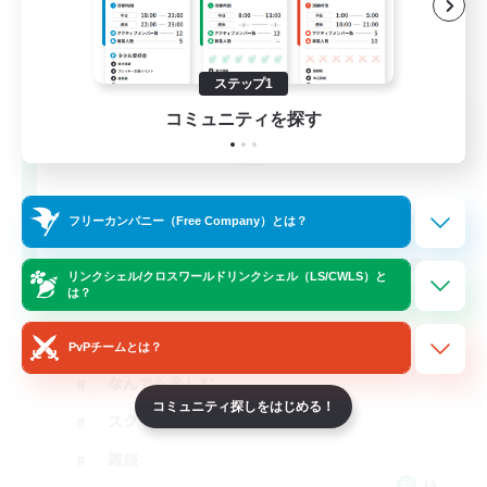
ステップ1
KUMATAN - mana1 -
コミュニティを探す
追加メンバー募集
Mana
64
募集人数
フリーカンパニー（Free Company）とは？
アクティブな方エンジョイ勢向け！(幽霊部員
リンクシェル/クロスワールドリンクシェル（LS/CWLS）と
お断り)
は？
まったりゆっくり楽しむ
PvPチームとは？
なんでも楽しむ
コミュニティ探しをはじめる！
スクリーンショット撮影
雑談
JA