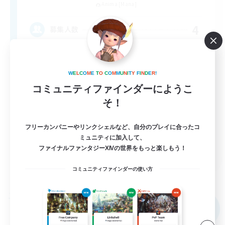
Anima [Mana]
4
募集人数
新たな仲間を求めて！
W
E
L
C
O
M
E
T
O
C
O
M
M
U
N
I
T
Y
F
I
N
D
E
R
!
初心者/若葉歓迎
コミュニティファインダーにようこ
復帰者歓迎
そ！
体験歓迎
フリーカンパニーやリンクシェルなど、自分のプレイに合ったコ
社会人中心
ミュニティに加入して、
JA
ファイナルファンタジーXIVの世界をもっと楽しもう！
詳細を見る
コミュニティファインダーの使い方
募集期間: 2026/09/07 まで
フリーカンパニー
NEW