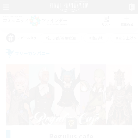
リスト
募集作成
#初心者/若葉歓迎
#絶挑戦
#立ち上げメ
アピールタグ
フリーカンパニー
Regulus cafe