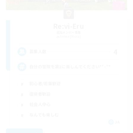
Re:vi-Eru
追加メンバー募集
Anima [Mana]
4
募集人数
自分の冒険を第1に楽しんでください*ˊᵕˋ*
初心者/若葉歓迎
復帰者歓迎
社会人中心
なんでも楽しむ
JA