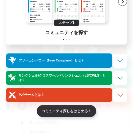
ステップ1
コミュニティを探す
フリーカンパニー（Free Company）とは？
Absolute Virtue
追加メンバー募集
Anima [Mana]
リンクシェル/クロスワールドリンクシェル（LS/CWLS）と
は？
300
募集人数
PvPチームとは？
ＦＣ活動１３年目突入！ ｡･*･:≡( ε:)
コミュニティ探しをはじめる！
初心者/若葉歓迎
復帰者歓迎