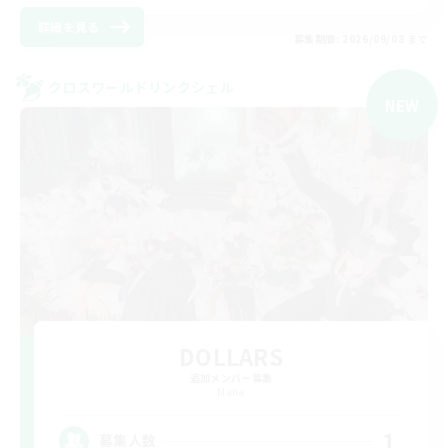
詳細を見る
募集期間: 2026/09/08 まで
クロスワールドリンクシェル
NEW
DOLLARS
追加メンバー募集
Mana
1
募集人数