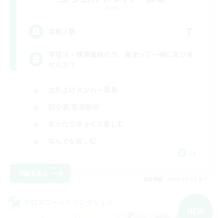
Mana
7
募集人数
早寝派・健康重視の方、集まって一緒に遊びま
せんか？
立ち上げメンバー募集
初心者/若葉歓迎
まったりゆっくり楽しむ
なんでも楽しむ
JA
詳細を見る
募集期間: 2026/09/08 まで
クロスワールドリンクシェル
NEW