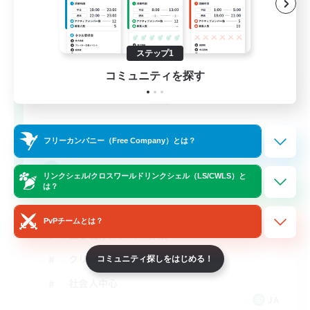
ステップ1
コミュニティを探す
立ち上げメンバー募集
Mana
2
募集人数
フリーカンパニー（Free Company）とは？
【週4】絶アレキ【初絶歓迎】D1、D4募集
リンクシェル/クロスワールドリンクシェル（LS/CWLS）と
は？
絶挑戦
PvPチームとは？
立ち上げメンバー募集
クリア目指して頑張る
コミュニティ探しをはじめる！
社会人中心
JA