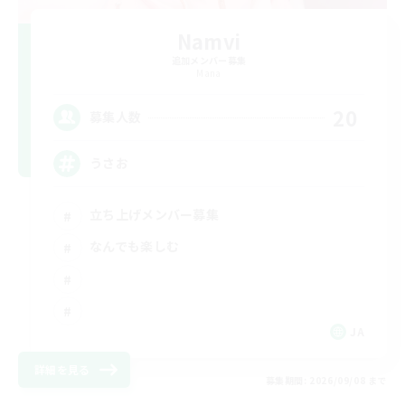
Namvi
追加メンバー募集
Mana
20
募集人数
うさお
立ち上げメンバー募集
なんでも楽しむ
JA
詳細を見る
募集期間: 2026/09/08 まで