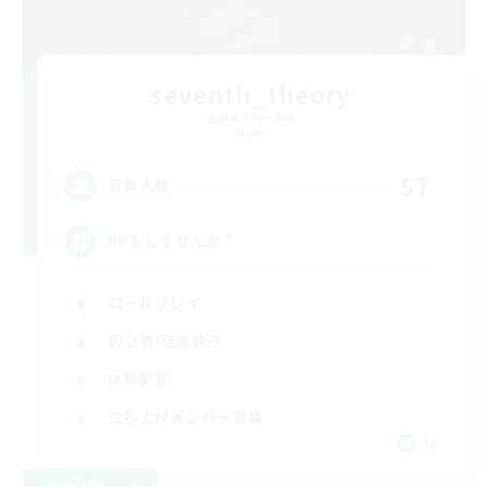
seventh_theory
追加メンバー募集
Mana
57
募集人数
RPをしませんか？
ロールプレイ
初心者/若葉歓迎
体験歓迎
立ち上げメンバー募集
JA