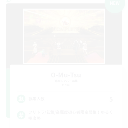
NEW
O-Mu-Tsu
追加メンバー募集
Mana
5
募集人数
フリトラ/若葉/高難度初心者限定募集！ゆるく
極攻略