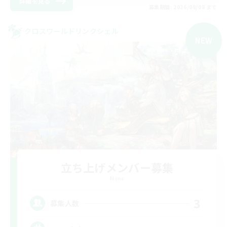
詳細を見る
募集期間: 2026/09/08 まで
クロスワールドリンクシェル
NEW
立ち上げメンバー募集
Mana
3
募集人数