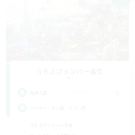
立ち上げメンバー募集
Mana
3
募集人数
いつメン・少人数・ライト勢
立ち上げメンバー募集