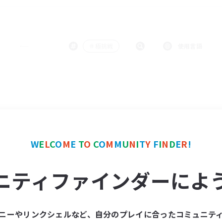
＃極挑戦
使用言語
W
E
L
C
O
M
E
T
O
C
O
M
M
U
N
I
T
Y
F
I
N
D
E
R
!
ニティファインダーによ
ニーやリンクシェルなど、自分のプレイに合ったコミュニテ