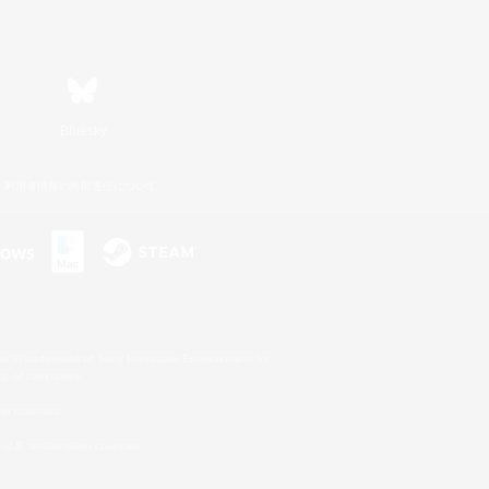
Bluesky
利用者情報の外部送信について
s or trademarks of Sony Interactive Entertainment Inc.
up of companies.
er countries.
U.S. and/or other countries.