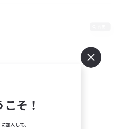
変更
うこそ！
ィに加入して、