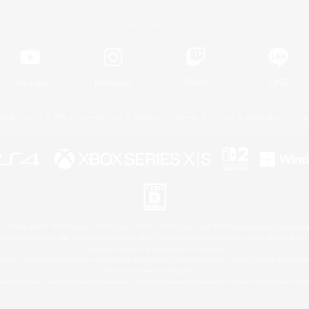
Official Information
YouTube
Instagram
Twitch
LINE
著作権について
プライバシーポリシー
サポートセンター
ライセンス
ルール＆ポリシー
 Family Mark", "PlayStation", "PS5 logo", "PS5", "PS4 logo" and "PS4" are registered trademark
XBOX Sphere mark, the Series X|S logo and XBOX Series X|S are trademarks of the Microsoft gro
Nintendo Switch is a trademark of Nintendo.
ither a registered trademark or trademark of Microsoft Corporation in the United States and/or oth
Mac is a trademark of Apple Inc.
eam and the Steam logo are trademarks and/or registered trademarks of Valve Corporation in the 