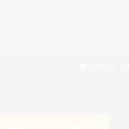
X
/
News
レーティング制度について
©2026 Sony Interactive Entertainment LLC."PlayStation
Microsoft, the 
Windows is e
©2026 Valve Corporation. St
累計募集コミュニティ数