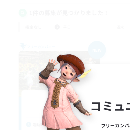
1件の募集が見つかりました！
指定なし
平日
週末
フリーカンパニー
NEW
with smile
コミュ
追加メンバー募集
Anima [Mana]
活動時間
フリーカンパ