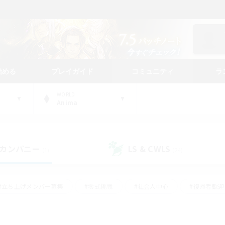
始める
プレイガイド
コミュニティ
ラ
WORLD
Anima
カンパニー
LS & CWLS
(1)
(24)
#立ち上げメンバー募集
#零式挑戦
#社会人中心
#復帰者歓迎
ギャザラー中心
#モブハント
#ロールプレイ
#体験歓迎
レジャーハント
#クリア目指して頑張る
#ミラプリ（ミラージュプリ