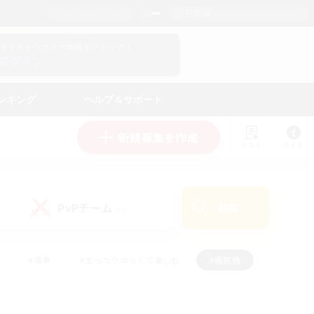
日本語
マイキャラクター情報をチェック！
ログイン
ンキング
ヘルプ＆サポート
新規募集を作成
リスト
ガイド
PvPチーム
検索
(0)
#演奏
#まったりゆっくり楽しむ
#極挑戦
#ハウジング
#レベリング
#クラフター中心
ズム）
#プレイヤー主催イベント