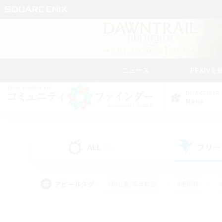
ニュース
FFXIVを
DATA CENTER
Mana
ALL
フリー
(25)
アピールタグ
#初心者/若葉歓迎
#絶挑戦
#雑談
#なんでも楽しむ
#学生中心
#
#スクリーンショット撮影
#ト