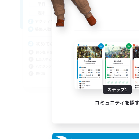
19:00
1:00
平日
15:00
1:00
週末
35
アクティブメンバー数
2
募集人数
初めてのFC選びに VC無し
初心者/若葉歓迎
社会人中心
ハウジング
極挑戦
JA
ステップ1
募集期間: 2026/09/08 まで
コミュニティを探