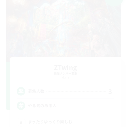
ZTwing
追加メンバー募集
Mana
3
募集人数
やる気のある人
まったりゆっくり楽しむ