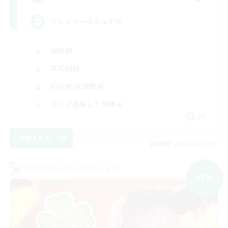
プレイヤースキル不問
極挑戦
零式挑戦
初心者/若葉歓迎
クリア目指して頑張る
JA
詳細を見る
募集期間: 2026/09/07 まで
クロスワールドリンクシェル
NEW