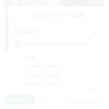
立ち上げメンバー募集
Mana
3
募集人数
絶エデン最初から固定(@PHorBH.D3.D4)
絶挑戦
クリア目指して頑張る
立ち上げメンバー募集
まったりゆっくり楽しむ
JA
詳細を見る
募集期間: 2026/09/07 まで