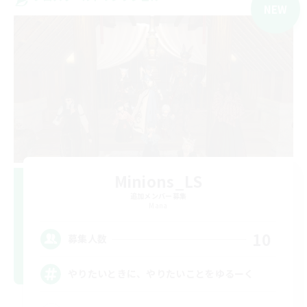
NEW
Minions_LS
追加メンバー募集
Mana
10
募集人数
やりたいときに、やりたいことをゆるーく