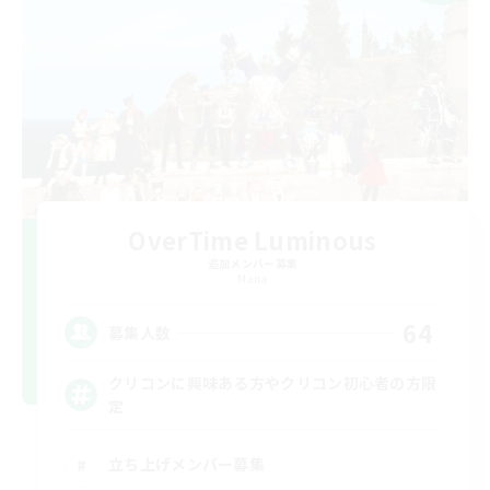
OverTime Luminous
追加メンバー募集
Mana
64
募集人数
クリコンに興味ある方やクリコン初心者の方限
定
立ち上げメンバー募集