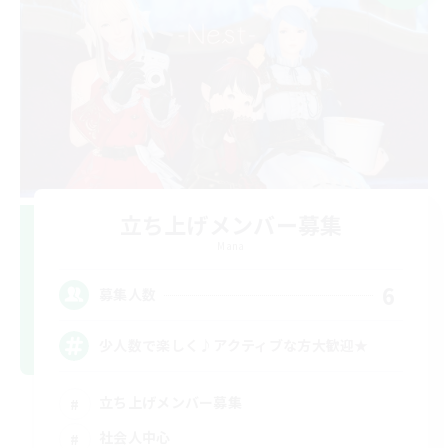
立ち上げメンバー募集
Mana
6
募集人数
少人数で楽しく♪アクティブな方大歓迎★
立ち上げメンバー募集
社会人中心