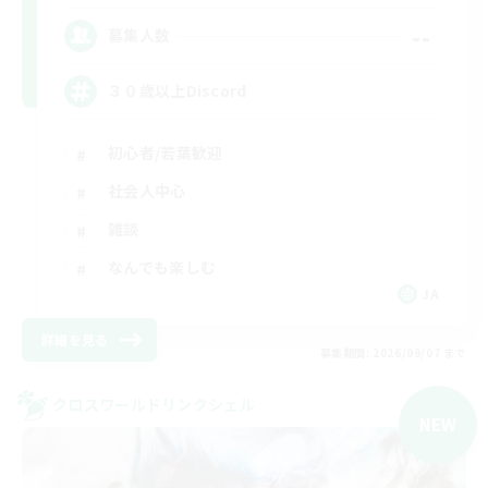
--
募集人数
３０歳以上Discord
初心者/若葉歓迎
社会人中心
雑談
なんでも楽しむ
JA
詳細を見る
募集期間: 2026/09/07 まで
クロスワールドリンクシェル
NEW