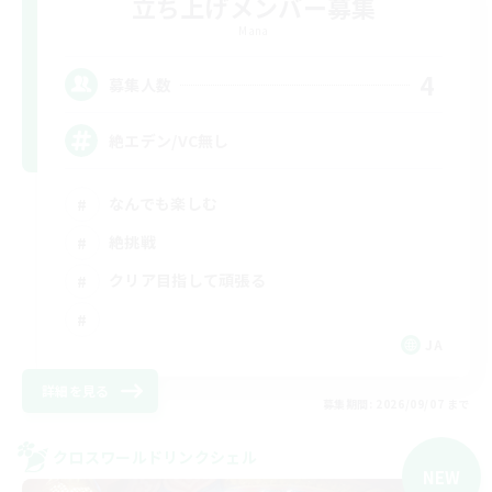
立ち上げメンバー募集
Mana
4
募集人数
絶エデン/VC無し
なんでも楽しむ
絶挑戦
クリア目指して頑張る
JA
詳細を見る
募集期間: 2026/09/07 まで
クロスワールドリンクシェル
NEW