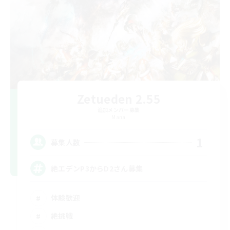
Zetueden 2.55
追加メンバー募集
Mana
1
募集人数
絶エデンP3からD2さん募集
体験歓迎
絶挑戦