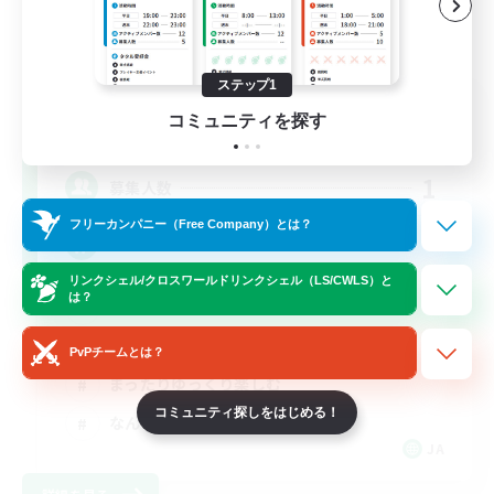
ステップ1
立ち上げメンバー募集
コミュニティを探す
Mana
1
募集人数
フリーカンパニー（Free Company）とは？
steam
リンクシェル/クロスワールドリンクシェル（LS/CWLS）と
は？
立ち上げメンバー募集
社会人中心
PvPチームとは？
まったりゆっくり楽しむ
コミュニティ探しをはじめる！
なんでも楽しむ
JA