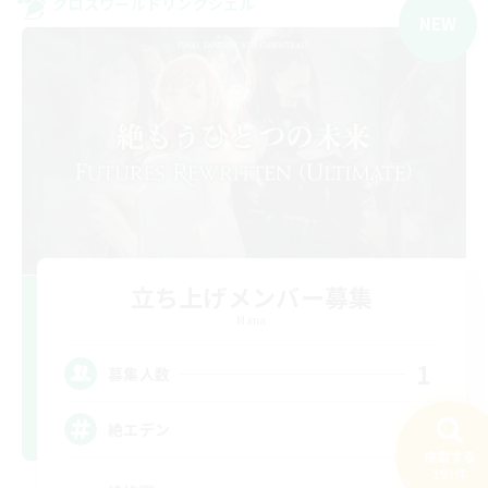
クロスワールドリンクシェル
NEW
立ち上げメンバー募集
Mana
1
募集人数
絶エデン
検索する
193件