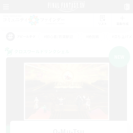
リスト
募集作成
#初心者/若葉歓迎
#絶挑戦
#立ち上げメ
アピールタグ
クロスワールドリンクシェル
NEW
O-Mu-Tsu