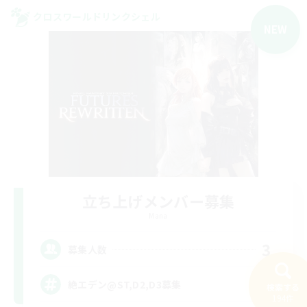
クロスワールドリンクシェル
NEW
立ち上げメンバー募集
Mana
3
募集人数
絶エデン@ST,D2,D3募集
検索する
194件