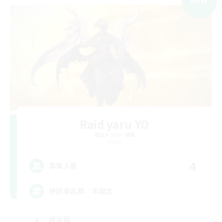
Raid yaru YO
追加メンバー募集
Mana
4
募集人数
絶妖星乱舞 半固定
絶挑戦