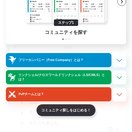
ステップ1
コミュニティを探す
立ち上げメンバー募集
Mana
7
フリーカンパニー（Free Company）とは？
募集人数
リンクシェル/クロスワールドリンクシェル（LS/CWLS）と
は？
立ち上げメンバー募集
PvPチームとは？
雑談
コミュニティ探しをはじめる！
クリア目指して頑張る
なんでも楽しむ
JA