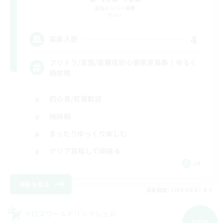
追加メンバー募集
Mana
4
募集人数
フリトラ/若葉/高難度初心者限定募集！ゆるく
極攻略
初心者/若葉歓迎
極挑戦
まったりゆっくり楽しむ
クリア目指して頑張る
JA
詳細を見る
募集期間: 2026/09/07 まで
クロスワールドリンクシェル
NEW