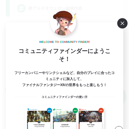
絶アルテマウェポン破壊作戦
絶挑戦
立ち上げメンバー募集
W
E
L
C
O
M
E
T
O
C
O
M
M
U
N
I
T
Y
F
I
N
D
E
R
!
クリア目指して頑張る
コミュニティファインダーにようこ
まったりゆっくり楽しむ
そ！
JA
フリーカンパニーやリンクシェルなど、自分のプレイに合ったコ
詳細を見る
募集期間: 2026/09/07 まで
ミュニティに加入して、
ファイナルファンタジーXIVの世界をもっと楽しもう！
クロスワールドリンクシェル
NEW
コミュニティファインダーの使い方