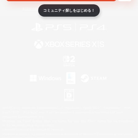
ライセンス
ルール＆ポリシー
利用者情報の外部送信について
コミュニティ探しをはじめる！
©2026 Sony Interactive Entertainment LLC."PlayStation Family Mark", "PlayStation", "PS5
logo", "PS5", "PS4 logo" and "PS4" are registered trademarks or trademarks of Sony
Interactive Entertainment Inc.
Microsoft, the XBOX Sphere mark, the Series X|S logo and XBOX Series X|S are trademarks
of the Microsoft group of companies.
Nintendo Switch is a trademark of Nintendo.
Windows is either a registered trademark or trademark of Microsoft Corporation in the United