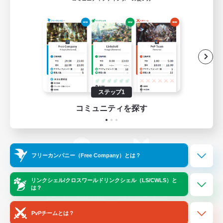
ゲームダウンロード
Official Information
/
X
News
YouTube
ステップ1
コミュニティを探す
Instagram
Twitch
フリーカンパニー（Free Company）とは？
LINE
Bluesky
リンクシェル/クロスワールドリンクシェル（LS/CWLS）と
は？
レーティング制度について
プライバシーポリシー
著作権について
サポートセンター
PvPチームとは？