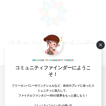
W
E
L
C
O
M
E
T
O
C
O
M
M
U
N
I
T
Y
F
I
N
D
E
R
!
コミュニティファインダーにようこ
そ！
パソコン版へ
フリーカンパニーやリンクシェルなど、自分のプレイに合ったコ
ミュニティに加入して、
ファイナルファンタジーXIVの世界をもっと楽しもう！
関連商品
e-STOREで購入
コミュニティファインダーの使い方