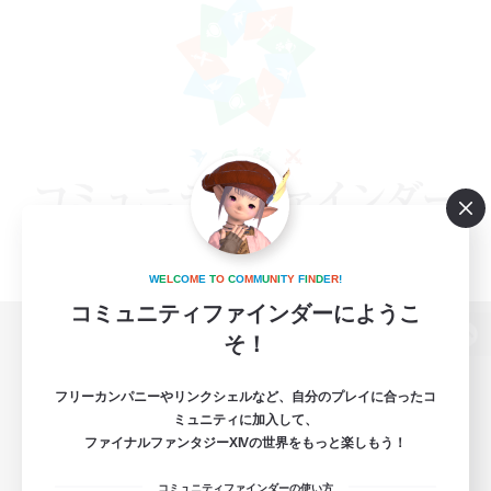
W
E
L
C
O
M
E
T
O
C
O
M
M
U
N
I
T
Y
F
I
N
D
E
R
!
コミュニティファインダーにようこ
そ！
パソコン版へ
フリーカンパニーやリンクシェルなど、自分のプレイに合ったコ
ミュニティに加入して、
ファイナルファンタジーXIVの世界をもっと楽しもう！
関連商品
e-STOREで購入
コミュニティファインダーの使い方