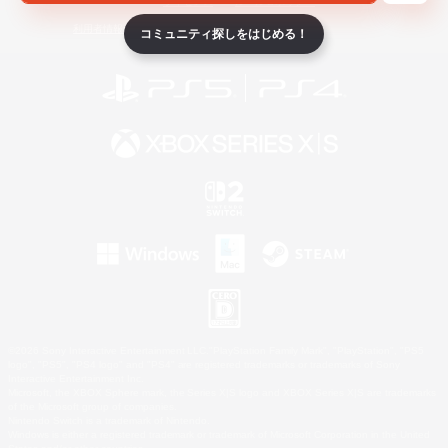
ライセンス
ルール＆ポリシー
利用者情報の外部送信について
コミュニティ探しをはじめる！
©2026 Sony Interactive Entertainment LLC."PlayStation Family Mark", "PlayStation", "PS5
logo", "PS5", "PS4 logo" and "PS4" are registered trademarks or trademarks of Sony
Interactive Entertainment Inc.
Microsoft, the XBOX Sphere mark, the Series X|S logo and XBOX Series X|S are trademarks
of the Microsoft group of companies.
Nintendo Switch is a trademark of Nintendo.
Windows is either a registered trademark or trademark of Microsoft Corporation in the United