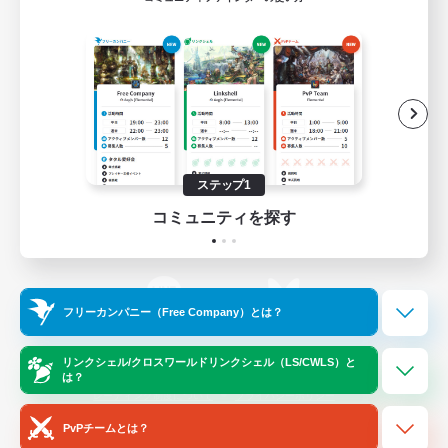
ゲームダウンロード
Official Information
/
X
News
YouTube
ステップ1
コミュニティを探す
Instagram
Twitch
フリーカンパニー（Free Company）とは？
LINE
Bluesky
リンクシェル/クロスワールドリンクシェル（LS/CWLS）と
は？
レーティング制度について
プライバシーポリシー
著作権について
サポートセンター
PvPチームとは？