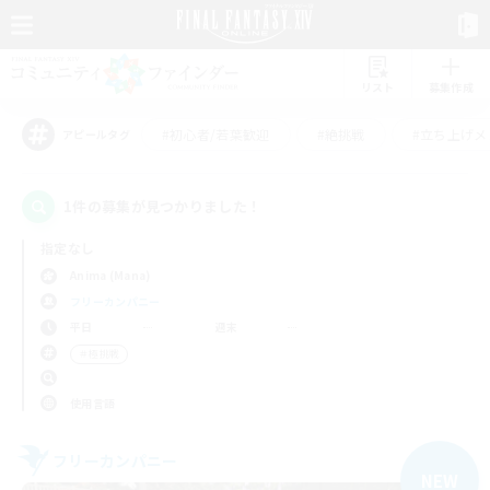
リスト
募集作成
#初心者/若葉歓迎
#絶挑戦
#立ち上げメ
アピールタグ
1件の募集が見つかりました！
指定なし
Anima (Mana)
フリーカンパニー
平日
週末
＃極挑戦
使用言語
フリーカンパニー
NEW