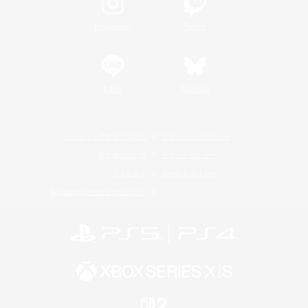
Instagram
Twitch
LINE
Bluesky
レーティング制度について
プライバシーポリシー
著作権について
サポートセンター
ライセンス
ルール＆ポリシー
利用者情報の外部送信について