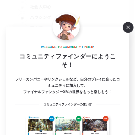
社会人中心
ハウジング
極挑戦
JA
詳細を見る
W
E
L
C
O
M
E
T
O
C
O
M
M
U
N
I
T
Y
F
I
N
D
E
R
!
募集期間: 2026/09/08 まで
コミュニティファインダーにようこ
そ！
フリーカンパニーやリンクシェルなど、自分のプレイに合ったコ
ミュニティに加入して、
ファイナルファンタジーXIVの世界をもっと楽しもう！
コミュニティファインダーの使い方