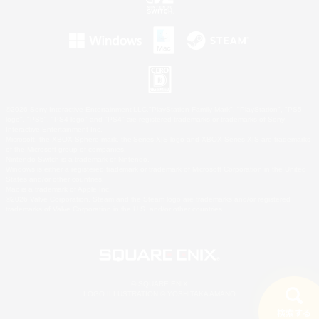
©2026 Sony Interactive Entertainment LLC."PlayStation Family Mark", "PlayStation", "PS5
logo", "PS5", "PS4 logo" and "PS4" are registered trademarks or trademarks of Sony
Interactive Entertainment Inc.
Microsoft, the XBOX Sphere mark, the Series X|S logo and XBOX Series X|S are trademarks
of the Microsoft group of companies.
Nintendo Switch is a trademark of Nintendo.
Windows is either a registered trademark or trademark of Microsoft Corporation in the United
States and/or other countries.
Mac is a trademark of Apple Inc.
©2026 Valve Corporation. Steam and the Steam logo are trademarks and/or registered
trademarks of Valve Corporation in the U.S. and/or other countries.
© SQUARE ENIX
LOGO ILLUSTRATION:© YOSHITAKA AMANO
検索する