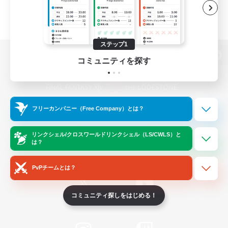
ステップ1
コミュニティを探す
パソコン版へ
フリーカンパニー（Free Company）とは？
関連商品
e-STOREで購入
ゲームダウンロード
リンクシェル/クロスワールドリンクシェル（LS/CWLS）と
は？
Official Information
PvPチームとは？
コミュニティ探しをはじめる！
/
X
News
YouTube