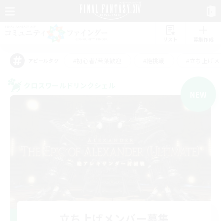
リスト
募集作成
#初心者/若葉歓迎
#絶挑戦
#立ち上げメ
アピールタグ
クロスワールドリンクシェル
NEW
立ち上げメンバー募集