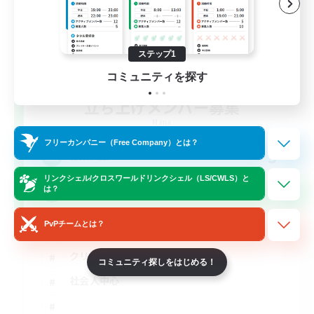
ステップ1
コミュニティを探す
立ち上げメンバー募集
Mana
フリーカンパニー（Free Company）とは？
3
募集人数
リンクシェル/クロスワールドリンクシェル（LS/CWLS）と
は？
絶バハ短期 2週間目標！
PvPチームとは？
絶挑戦
クリア目指して頑張る
コミュニティ探しをはじめる！
社会人中心