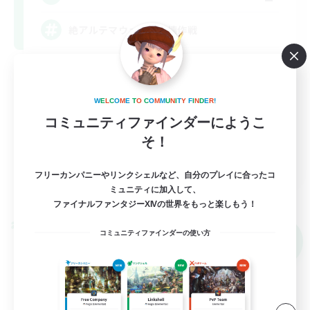
絶アルテマウェポン破壊作戦
絶挑戦
立ち上げメンバー募集
W
E
L
C
O
M
E
T
O
C
O
M
M
U
N
I
T
Y
F
I
N
D
E
R
!
クリア目指して頑張る
コミュニティファインダーにようこ
そ！
まったりゆっくり楽しむ
JA
フリーカンパニーやリンクシェルなど、自分のプレイに合ったコ
詳細を見る
ミュニティに加入して、
募集期間: 2026/09/06 まで
ファイナルファンタジーXIVの世界をもっと楽しもう！
クロスワールドリンクシェル
コミュニティファインダーの使い方
NEW