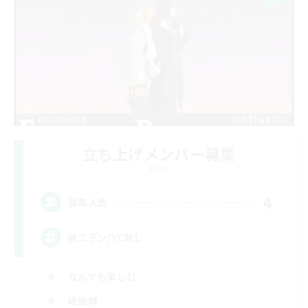
立ち上げメンバー募集
Mana
4
募集人数
絶エデン/VC無し
なんでも楽しむ
絶挑戦