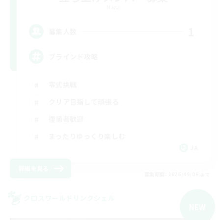
Mana
1
募集人数
ブラインド攻略
零式挑戦
クリア目指して頑張る
復帰者歓迎
まったりゆっくり楽しむ
JA
詳細を見る
募集期間: 2026/09/09 まで
クロスワールドリンクシェル
NEW