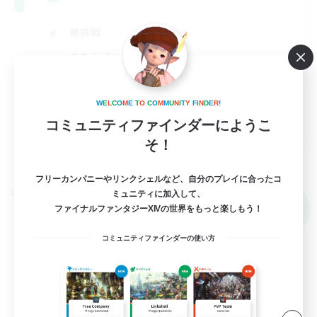
絶挑戦
立ち上げメンバー募集
クリア目指して頑張る
社会人中心
W
E
L
C
O
M
E
T
O
C
O
M
M
U
N
I
T
Y
F
I
N
D
E
R
!
JA
コミュニティファインダーにようこ
そ！
詳細を見る
募集期間: 2026/09/09 まで
フリーカンパニーやリンクシェルなど、自分のプレイに合ったコ
クロスワールドリンクシェル
ミュニティに加入して、
NEW
ファイナルファンタジーXIVの世界をもっと楽しもう！
コミュニティファインダーの使い方