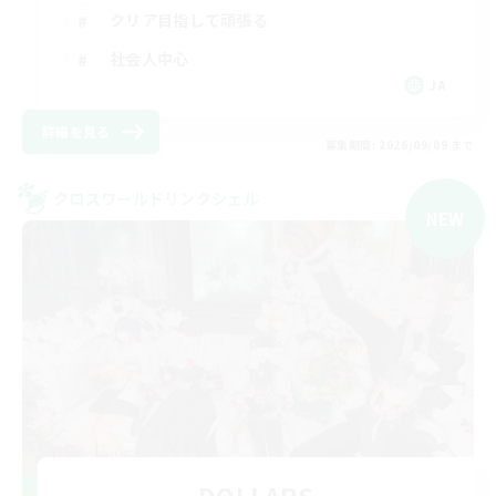
クリア目指して頑張る
社会人中心
JA
詳細を見る
募集期間: 2026/09/09 まで
クロスワールドリンクシェル
NEW
DOLLARS