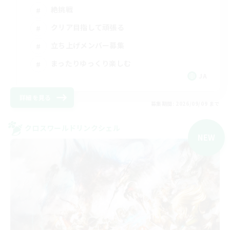
絶挑戦
クリア目指して頑張る
立ち上げメンバー募集
まったりゆっくり楽しむ
JA
詳細を見る
募集期間: 2026/09/09 まで
クロスワールドリンクシェル
NEW