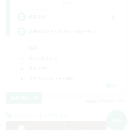
Mana
4
募集人数
高難易度あり・VCあり・別げーも！
雑談
なんでも楽しむ
社会人中心
スクリーンショット撮影
JA
詳細を見る
募集期間: 2026/09/09 まで
クロスワールドリンクシェル
NEW