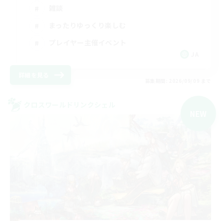
雑談
まったりゆっくり楽しむ
プレイヤー主催イベント
JA
詳細を見る
募集期間: 2026/09/09 まで
クロスワールドリンクシェル
NEW