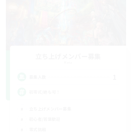
立ち上げメンバー募集
Mana
1
募集人数
初零式/絶も可！
立ち上げメンバー募集
初心者/若葉歓迎
零式挑戦