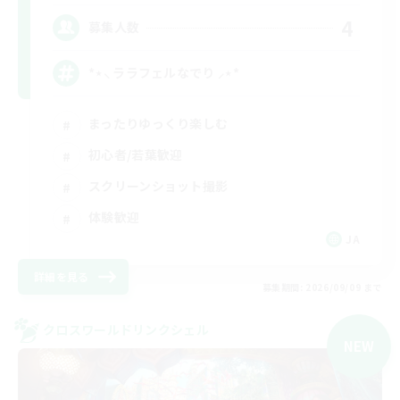
4
募集人数
*⋆⸜ ララフェルなでり ⸝⋆*‬
まったりゆっくり楽しむ
初心者/若葉歓迎
スクリーンショット撮影
体験歓迎
JA
詳細を見る
募集期間: 2026/09/09 まで
クロスワールドリンクシェル
NEW