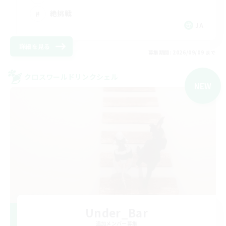
絶挑戦
JA
詳細を見る
募集期間: 2026/09/09 まで
クロスワールドリンクシェル
NEW
Under_Bar
追加メンバー募集