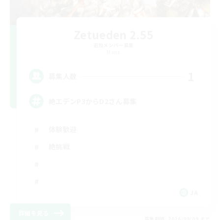
Zetueden 2.55
追加メンバー募集
Mana
1
募集人数
絶エデンP3からD2さん募集
体験歓迎
絶挑戦
JA
詳細を見る
募集期間: 2026/09/09 まで