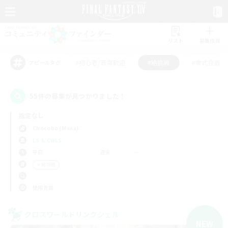
リスト
募集作成
#初心者/若葉歓迎
#絶挑戦
#零式挑戦
アピールタグ
55件の募集が見つかりました！
指定なし
Chocobo (Mana)
LS & CWLS
平日
週末
＃絶挑戦
使用言語
クロスワールドリンクシェル
NEW