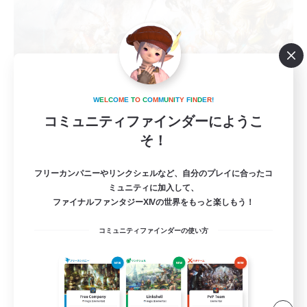
Zetueden 2.55
W
E
L
C
O
M
E
T
O
C
O
M
M
U
N
I
T
Y
F
I
N
D
E
R
!
追加メンバー募集
コミュニティファインダーにようこ
Mana
そ！
3
募集人数
フリーカンパニーやリンクシェルなど、自分のプレイに合ったコ
ミュニティに加入して、
絶エデンP3からH1D2D3募集
ファイナルファンタジーXIVの世界をもっと楽しもう！
体験歓迎
コミュニティファインダーの使い方
絶挑戦