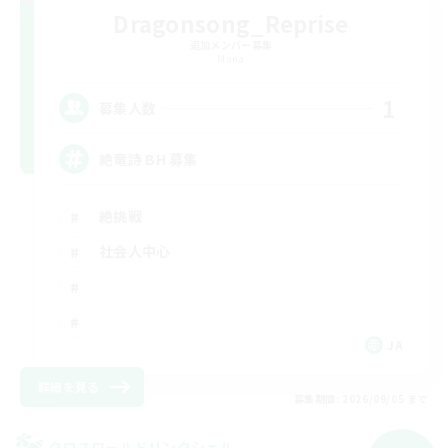
Dragonsong_Reprise
追加メンバー募集
Mana
1
募集人数
絶竜詩 BH 募集
絶挑戦
社会人中心
JA
詳細を見る
募集期間: 2026/09/05 まで
クロスワールドリンクシェル