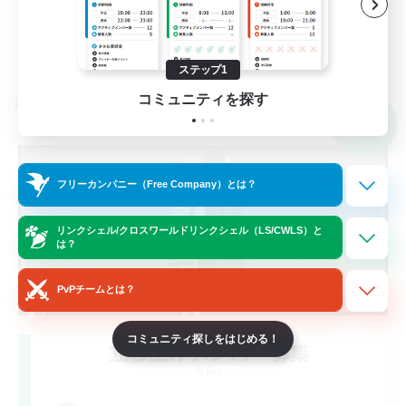
JA
詳細を見る
募集期間: 2026/09/05 まで
ステップ1
コミュニティを探す
クロスワールドリンクシェル
NEW
フリーカンパニー（Free Company）とは？
リンクシェル/クロスワールドリンクシェル（LS/CWLS）と
は？
PvPチームとは？
コミュニティ探しをはじめる！
立ち上げメンバー募集
Mana