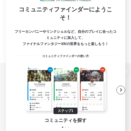
W
E
L
C
O
M
E
T
O
C
O
M
M
U
N
I
T
Y
F
I
N
D
E
R
!
コミュニティファインダーにようこ
そ！
フリーカンパニーやリンクシェルなど、自分のプレイに合ったコ
ミュニティに加入して、
ファイナルファンタジーXIVの世界をもっと楽しもう！
コミュニティファインダーの使い方
パソコン版へ
関連商品
e-STOREで購入
ステップ1
ゲームダウンロード
コミュニティを探す