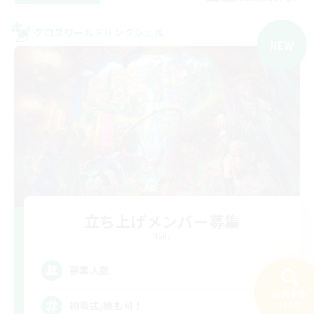
クロスワールドリンクシェル
NEW
立ち上げメンバー募集
Mana
4
募集人数
検索する
192件
初零式/絶も可！