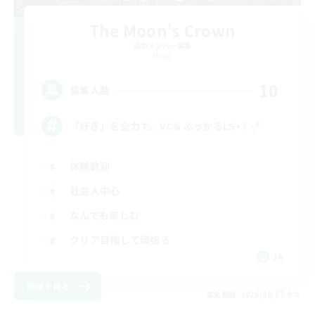
The Moon's Crown
追加メンバー募集
Mana
10
募集人数
「好き」を全力で。VC＆ふっかるLS⋆☾·̩͙꙳
体験歓迎
社会人中心
なんでも楽しむ
クリア目指して頑張る
JA
詳細を見る
募集期間: 2026/09/07 まで