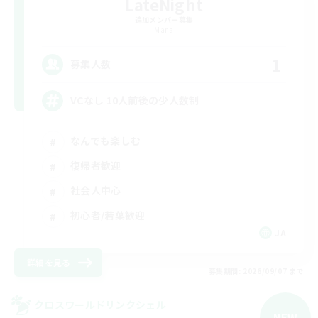
LateNight
追加メンバー募集
Mana
1
募集人数
VCなし 10人前後の少人数制
なんでも楽しむ
復帰者歓迎
社会人中心
初心者/若葉歓迎
JA
詳細を見る
募集期間: 2026/09/07 まで
クロスワールドリンクシェル
NEW