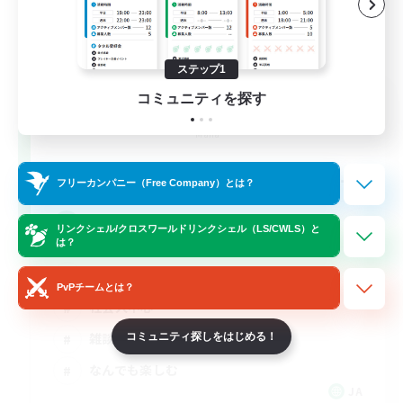
ステップ1
Street Jack
コミュニティを探す
追加メンバー募集
Mana
--
募集人数
フリーカンパニー（Free Company）とは？
３０歳以上Discord
リンクシェル/クロスワールドリンクシェル（LS/CWLS）と
は？
初心者/若葉歓迎
PvPチームとは？
社会人中心
雑談
コミュニティ探しをはじめる！
なんでも楽しむ
JA