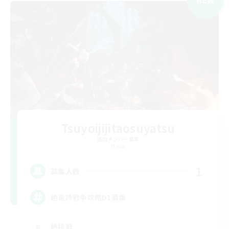
Tsuyoijijitaosuyatsu
追加メンバー募集
Mana
1
募集人数
絶竜詩戦争攻略D1募集
絶挑戦