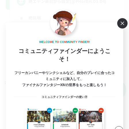
絶エデン最初から固定(@PHorBH.D3.D4)
絶挑戦
クリア目指して頑張る
立ち上げメンバー募集
W
E
L
C
O
M
E
T
O
C
O
M
M
U
N
I
T
Y
F
I
N
D
E
R
!
まったりゆっくり楽しむ
コミュニティファインダーにようこ
JA
そ！
詳細を見る
募集期間: 2026/09/07 まで
フリーカンパニーやリンクシェルなど、自分のプレイに合ったコ
ミュニティに加入して、
クロスワールドリンクシェル
ファイナルファンタジーXIVの世界をもっと楽しもう！
NEW
コミュニティファインダーの使い方