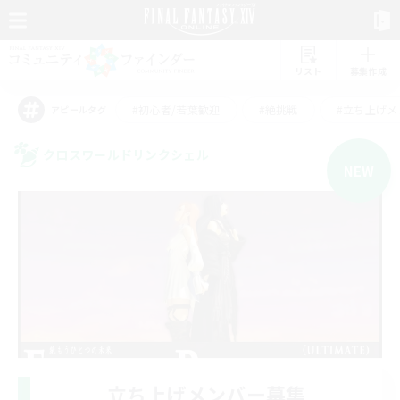
リスト
募集作成
#初心者/若葉歓迎
#絶挑戦
#立ち上げメ
アピールタグ
クロスワールドリンクシェル
NEW
立ち上げメンバー募集