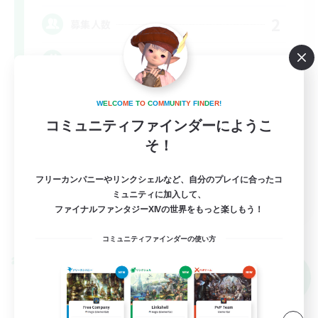
2
募集人数
絶エデン最初から固定(@D3.D4)の2名様
絶挑戦
W
E
L
C
O
M
E
T
O
C
O
M
M
U
N
I
T
Y
F
I
N
D
E
R
!
コミュニティファインダーにようこ
クリア目指して頑張る
そ！
立ち上げメンバー募集
まったりゆっくり楽しむ
フリーカンパニーやリンクシェルなど、自分のプレイに合ったコ
JA
ミュニティに加入して、
ファイナルファンタジーXIVの世界をもっと楽しもう！
詳細を見る
募集期間: 2026/09/09 まで
コミュニティファインダーの使い方
クロスワールドリンクシェル
NEW