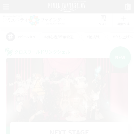
リスト
募集作成
#初心者/若葉歓迎
#絶挑戦
#立ち上げメ
アピールタグ
クロスワールドリンクシェル
NEW
NEXT STAGE