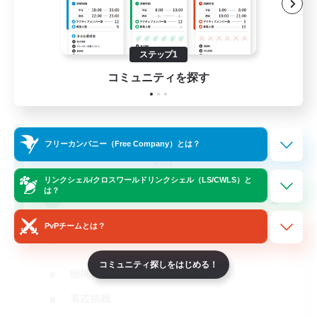
ステップ1
コミュニティを探す
River Side Cafe-CW
フリーカンパニー（Free Company）とは？
追加メンバー募集
Mana
リンクシェル/クロスワールドリンクシェル（LS/CWLS）と
は？
2
募集人数
PvPチームとは？
プレイヤースキル不問
コミュニティ探しをはじめる！
極挑戦
零式挑戦